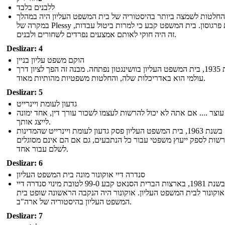
ללבנים בלבד
חלטות לשמצה ביותר בהיסטוריה של בית המשפט העליון היה במהלך
במקרה של Plessy לעומת פרגוסון. בית המשפט קבע כי למרות ביטול עבדות,
זה היה חוקי לאותם אמצעים נפרדים לשחורים ולבנים.
Deslizar: 4
הוקם משפט עליון בניין
בשנת 1935, בית המשפט העליון בוושינגטון נפתחה. מבנה זה הפך לציון דרך
עולמי הוא באדריכלות שלה, והחלטות משפטיות מהותיות מאוד.
Deslizar: 5
גדעון לעומת ויינרייט
וצר .... אם אתה לא יכול להרשות לעצמו לשכור עורך דין, אחד ימונה
לייצג אותך.
בשנת 1963, בית המשפט העליון פסק גדעון לעומת ויינרייט שהמדינות
רשות לספק ייעוץ משפטי עבור כל הנתבעים, גם אם הם אינם מסוגלים
לשלם עבור אחד.
Deslizar: 6
סנדרה דיי אוקונור מונה בית המשפט העליון
בשנת 1981, בארצות הברית הסנאט קבע 99-0 לטובת מינוי סנדרה דיי
אוקונור לבית המשפט העליון. אוקונור היה הנקבה הראשונה שופט בית
המשפט העליון בהיסטוריה של ארה"ב.
Deslizar: 7