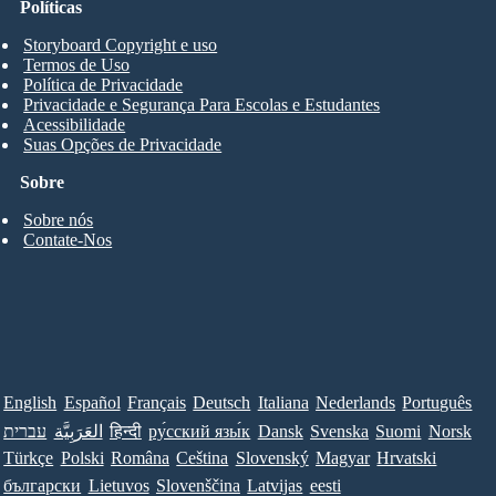
Políticas
Storyboard Copyright e uso
Termos de Uso
Política de Privacidade
Privacidade e Segurança Para Escolas e Estudantes
Acessibilidade
Suas Opções de Privacidade
Sobre
Sobre nós
Contate-Nos
English
Español
Français
Deutsch
Italiana
Nederlands
Português
עברית
العَرَبِيَّة
हिन्दी
ру́сский язы́к
Dansk
Svenska
Suomi
Norsk
Türkçe
Polski
Româna
Ceština
Slovenský
Magyar
Hrvatski
български
Lietuvos
Slovenščina
Latvijas
eesti