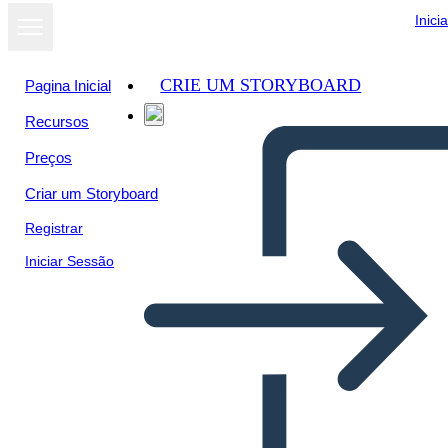
Inici
CRIE UM STORYBOARD
Pagina Inicial
Recursos
Preços
Criar um Storyboard
Registrar
Iniciar Sessão
היסטוריה של ציר זמן המשפט