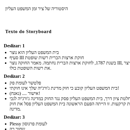
היסטוריה של ציר זמן המשפט העליון
Texto do Storyboard
Deslizar: 1
בית המשפט העליון הוא נוצר
סעיף III חוקת ארצות הברית רשות שופטת
בשנת 1787, לחוקת ארצות הברית נחתמה. מאמר החוקה נוצר III, אשר יצר
את רשות השופטת כולו.
Deslizar: 2
פלטשר לעומת פק
בית המשפט העליון קובע כי חוק מדינת ג'ורג'יה שלך אינו חוקתי!
(נאנח) .... אישור!
לטת ציון דרך, בית המשפט העליון פסק נגד החוק במדינה ג'ורג'יה לגבי
 קרקעות. זו הייתה הפעם הראשונה בית המשפט העליון פסל את חוק
מדינה.
Deslizar: 3
Plessy לעומת פרגוסון
שחור רק