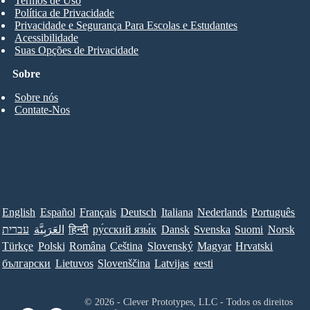
Termos de Uso
Política de Privacidade
Privacidade e Segurança Para Escolas e Estudantes
Acessibilidade
Suas Opções de Privacidade
Sobre
Sobre nós
Contate-Nos
English
Español
Français
Deutsch
Italiana
Nederlands
Português
עברית
العَرَبِيَّة
हिन्दी
ру́сский язы́к
Dansk
Svenska
Suomi
Norsk
Türkçe
Polski
Româna
Ceština
Slovenský
Magyar
Hrvatski
български
Lietuvos
Slovenščina
Latvijas
eesti
© 2026 - Clever Prototypes, LLC - Todos os direitos