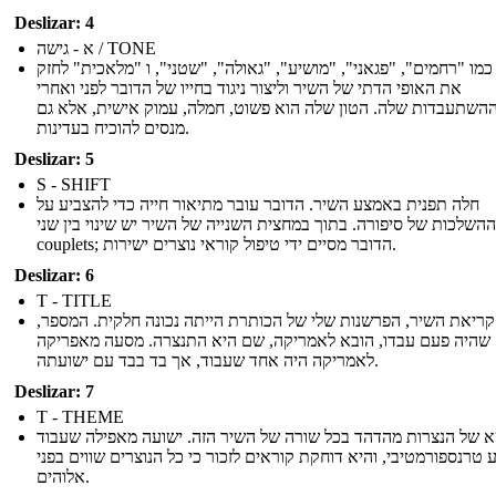
Deslizar: 4
א - גישה / TONE
כמו "רחמים", "פגאני", "מושיע", "גאולה", "שטני", ו "מלאכית" לחזק
את האופי הדתי של השיר וליצור ניגוד בחייו של הדובר לפני ואחרי
השתעבדות שלה. הטון שלה הוא פשוט, חמלה, עמוק אישית, אלא גם
מנסים להוכיח בעדינות.
Deslizar: 5
S - SHIFT
חלה תפנית באמצע השיר. הדובר עובר מתיאור חייה כדי להצביע על
ההשלכות של סיפורה. בתוך במחצית השנייה של השיר יש שינוי בין שני
couplets; הדובר מסיים ידי טיפול קוראי נוצרים ישירות.
Deslizar: 6
T - TITLE
קריאת השיר, הפרשנות שלי של הכותרת הייתה נכונה חלקית. המספר
שהיה פעם עבדו, הובא לאמריקה, שם היא התנצרה. מסעה מאפריקה
לאמריקה היה אחד שעבוד, אך בד בבד עם ישועתה.
Deslizar: 7
T - THEME
א של הנצרות מהדהד בכל שורה של השיר הזה. ישועה מאפילה שעבוד
טרנספורמטיבי, והיא דוחקת קוראים לזכור כי כל הנוצרים שווים בפני
אלוהים.