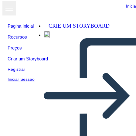
Inici
CRIE UM STORYBOARD
Pagina Inicial
Recursos
Preços
Criar um Storyboard
Registrar
Iniciar Sessão
"על הבאתו מאפריקה לאמריקה"