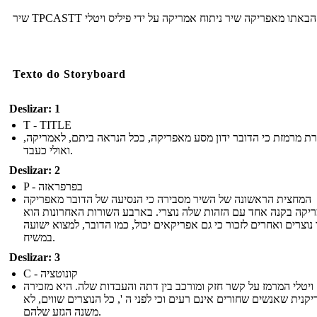
שיר TPCASTT באתו מאפריקה שיר ניתוח אמריקה על ידי פיליס ויטלי
Texto do Storyboard
Deslizar: 1
T - TITLE
רת מרמזת כי הדובר ידון מסע מאפריקה, ככל הנראה ביתם, לאמריקה
ואולי כעבד.
Deslizar: 2
P - בפרפראזה
המחצית הראשונה של השיר מסבירה כי הנסיעה של הדובר מאפריקה
יקה בקנה אחד עם הזהות שלה נוצרי. בארבע השורות האחרונות הוא
 נוצרים ואחרים לזכור כי גם אפריקאים יכול, כמו הדובר, למצוא ישועה
במשיח.
Deslizar: 3
C - קונוטציה
ויטלי המרמז על קשר חזק ומורכב בין דתה והעבדות שלה. היא מזכירה
קנית שאנשים שחורים אינם רעים וכי לפני ה ', כל הנוצרים שווים, לא
משנה הגזע שלהם.