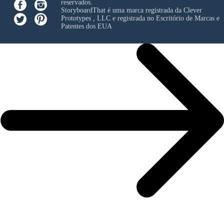
reservados.
StoryboardThat é uma marca registrada da
Clever
Prototypes , LLC
e registrada no Escritório de Marcas e
Patentes dos EUA