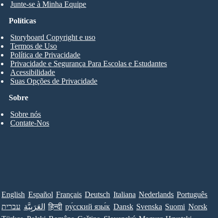
Junte-se à Minha Equipe
Políticas
Storyboard Copyright e uso
Termos de Uso
Política de Privacidade
Privacidade e Segurança Para Escolas e Estudantes
Acessibilidade
Suas Opções de Privacidade
Sobre
Sobre nós
Contate-Nos
English
Español
Français
Deutsch
Italiana
Nederlands
Português
Norsk
Suomi
Svenska
Dansk
ру́сский язы́к
हिन्दी
العَرَبِيَّة
עברית