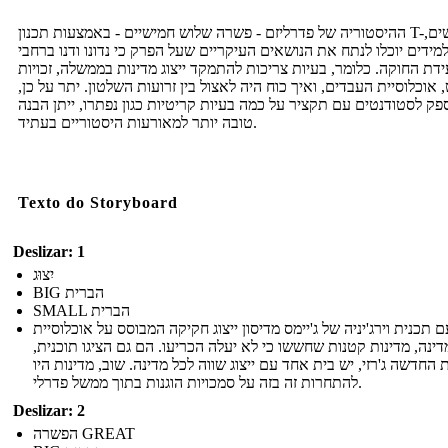
ההיסטוריה של פדרליזם - פשרה שלוש חמישיים - באמצעות תכנון T-תרשים,
מידים יוכלו לנתח את הנושאים העיקריים שעל הפרק כי נדונו ודנו ברחבי
ידת החוקה. כלומר, בעיות צריכות להתמקד ייצוג מדינות בממשלה, זכויות
 אוכלוסיית העבדים, ואיך כוח היה לאצול בין זרועות השלטון. יתר על כן,
ק לסטודנטים עם תקציר על כמה בעיות קריטיות כגון נפתרו, ייתן הבנה
טובה יותר למאורעות היסטוריים בעתיד.
Texto do Storyboard
Deslizar: 1
יִצוּג
BIG הברית
SMALL הברית
ם תכנית וירג'יניה של ג'יימס מדיסון ייצוג חקיקה המבוסס על אוכלוסיית
דינה, מדינות קטנות שחששו כי לא יעלה הכריעו. הם גם הציגו תוכנית,
 החדשה ג'רזי, יש בית אחד עם ייצוג שווה לכל מדינה. שוב, מדינות היו
להתחרות זה בזה על סמכויות הוגנות בתוך ממשל פדרלי.
Deslizar: 2
הפשרה GREAT