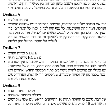
שה, אולם, קשה לתכנן ולעצב. מאזן הכוחות בין ממשלה חזקה, לאומית
והעם היה במרכזו בהימנעות חלק אחד של הממשלה הופכת חזקה מדי.
Deslizar: 6
איזונים ובלמים
ור את הבעיה של יחסי הכוחות, הנציגים הסכימו כי יש שלושה סניפים:
נהלה, המחוקקת והשופטת. כל ענף היה לבדוק ולאזן כל האחרים, כדי
סניף אחד מלהפוך חזק מדי. למשל, הנשיא יכול להטיל וטו על חוק נוצר
הרשות המחוקקת, אך המחוקק יכול לעקוף וטו זה. בתי המשפט אז יכול
לשלוט על חוקתיותו של חוק כלשהו.
Deslizar: 7
זכויות הפרט STATE
מדינת ג'ורג'יה HOUSE
מרכזי אחד עמד בדרך של אשרור החוקה החדש שנוצרה: איך הערבות
יות ולהגן על חירויות פרט, ועל אחת כמה וכמה, זכויות של המדינות?
שו כאילו הם צריכים להיות משולבים לתוך המסמך החדש. אחרים ראו
כפי שכבר מגן של זכויות טבעיות. שני פלגים היו אז לצוץ: הפדרליסטים
ואנטי-הפדרליסטים.
Deslizar: 8
מגילת זכויות האדם
מגילת הזכויות אושררה!
בסופו של דבר, סוכם כי החוקה תהיה 10 התיקונים הראשונים שלה מוקדשים
חירויות אזרחים. 10 התיקונים הראשונים אלה נודעו בשם מגילת הזכויות. על