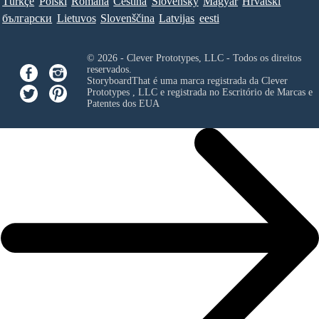
Türkçe
Polski
Româna
Ceština
Slovenský
Magyar
Hrvatski
български
Lietuvos
Slovenščina
Latvijas
eesti
© 2026 - Clever Prototypes, LLC - Todos os direitos
reservados.
StoryboardThat é uma marca registrada da
Clever
Prototypes , LLC
e registrada no Escritório de Marcas e
Patentes dos EUA