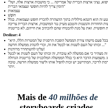
"אנו, איפוא, נציגי ארצות הברית של אמריקה ... כי מושבות ארצות אלה, ושל
הימין צריך להיות חופשי ועצמאי הברית"
עצמאות
חוֹפֶשׁ
ע זה הוא דוגמא מילולית בתוך ההצהרה להכריז חופש ועצמאות. בגלל
ות החוזרות והנשנות והטבע מעיק נגד המושבות, ארצות הברית צריכה
Deslizar: 4
"שבכל פעם מישהו צורת הממשל הופכת הרסנית של המטרות הללו, היא
זכותו של העם לשנות או לבטל את זה, וכדי להנהיג ממשלה חדשה ..."
עלינו להשתחרר מרודנות!
ה מצהיר כי אם ממשלה לא עובדת, זה זכותו של העם לשנות או לבטל
. משמעות הדבר היא כי בגלל הממשלה המלוכנית של בריטניה הגדולה
רמת לדיכוי, המתיישב יש זכות להפיל אותו וליצור ממשלה חדשה, טובה
יותר.
Mais de
40 milhões de
storyboards criados.