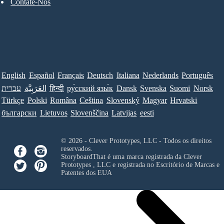
Contate-Nos
English
Español
Français
Deutsch
Italiana
Nederlands
Português
עברית
العَرَبِيَّة
हिन्दी
ру́сский язы́к
Dansk
Svenska
Suomi
Norsk
Türkçe
Polski
Româna
Ceština
Slovenský
Magyar
Hrvatski
български
Lietuvos
Slovenščina
Latvijas
eesti
© 2026 - Clever Prototypes, LLC - Todos os direitos
reservados.
StoryboardThat é uma marca registrada da
Clever
Prototypes , LLC
e registrada no Escritório de Marcas e
Patentes dos EUA