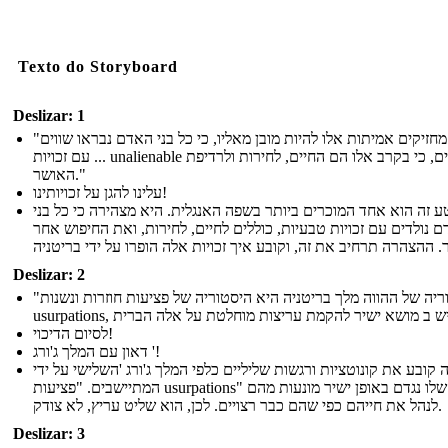
Texto do Storyboard
Deslizar: 1
"אנחנו מחזיקים אמיתות אלו להיות מובן מאליו, כי כל בני האדם נבראו שווים
... עם זכויות unalienable מסוימים, כי בקרב אלו הם החיים, לחירות ולרדיפת
האושר."
עלינו להגן על זכויותינו!
 זה הוא אחד המוכרים ביותר בשפה האנגלית. היא מצהירה כי כל בני
 נולדים עם זכויות טבעיות, כוללים לחיים, לחירות, ואת החיפוש אחר
Deslizar: 2
"ההיסטוריה של ההווה מלך בריטניה היא היסטוריה של פציעות חוזרות ונשנות
לסיום הדיכוי!
דאון עם המלך ג'ורג '!
 קובע את קונוטציות ורגשות שליליים כלפי המלך ג'ורג 'השלישי על ידי
המתיישבים. "פציעות usurpations" חזר שלו נגדם באופן ישיר מונעות מהם
לנהל את חייהם כפי שהם כבר רצויים. לכן, הוא שליט עריץ, לא צודק.
Deslizar: 3