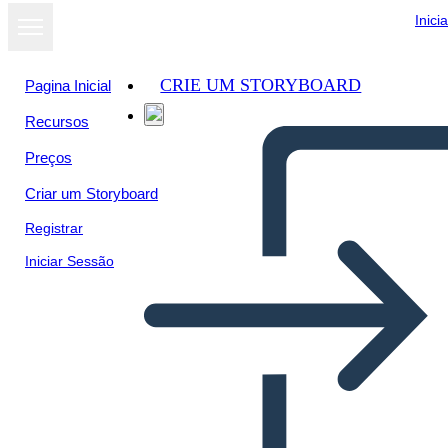
Inici
CRIE UM STORYBOARD
Pagina Inicial
Recursos
Preços
Criar um Storyboard
Registrar
Iniciar Sessão
הכרזת העצמאות ניתוח קטע