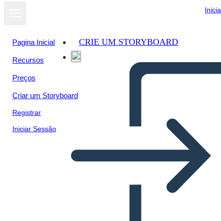
Inici
CRIE UM STORYBOARD
Pagina Inicial
Recursos
Preços
Criar um Storyboard
Registrar
Iniciar Sessão
דיאגרמת מגרש משחקי הרעב