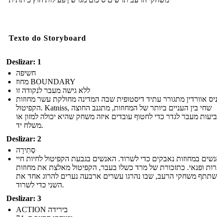
Texto do Storyboard
Deslizar: 1
חשיפה
מחוז BOUNDARY
ללא גישה מעבר לנקודה זו
יס אוורדין מתגורר עתיד דיסטופית שבה המדינה מחולקת עשר מחוזות
הקפיטול. Katniss, שחי בין העניים ביותר של המחוזות, מתגנב החוצה
יעות מעבר לגדר כדי לחטוף עובדים איזה משחק שהיא יכולה למזון או
משלח יד.
Deslizar: 2
סְתִירָה
שים במחוזות נאבקים כדי לשרוד. האנשים בגבעת הקפיטול לחיות חיי
ות ופנאי. כתזכורת של מרד כשלו בעבר, הקפיטול מאלצת את מחוזות
תתף משחקי הרעב, שבו נהרגו עשרים ארבעה נערים להרוג אחד את
השני כדי לשרוד.
Deslizar: 3
ACTION בירידה