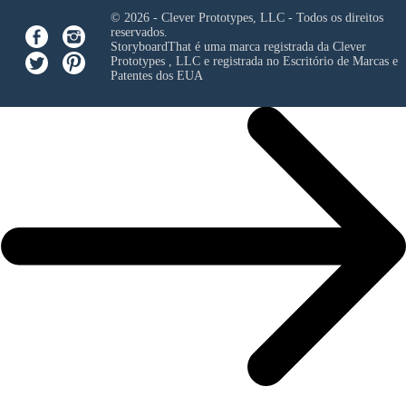
© 2026 - Clever Prototypes, LLC - Todos os direitos
reservados.
StoryboardThat é uma marca registrada da
Clever
Prototypes , LLC
e registrada no Escritório de Marcas e
Patentes dos EUA