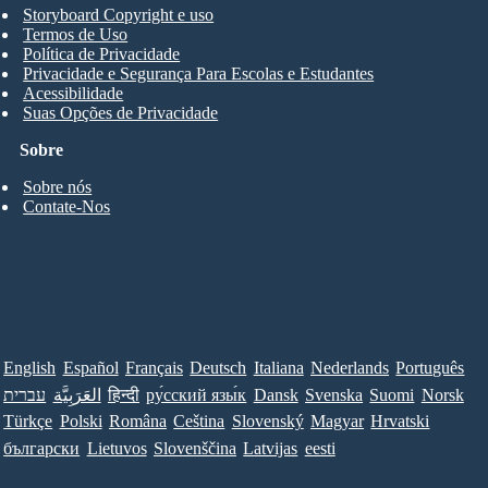
Storyboard Copyright e uso
Termos de Uso
Política de Privacidade
Privacidade e Segurança Para Escolas e Estudantes
Acessibilidade
Suas Opções de Privacidade
Sobre
Sobre nós
Contate-Nos
English
Español
Français
Deutsch
Italiana
Nederlands
Português
עברית
العَرَبِيَّة
हिन्दी
ру́сский язы́к
Dansk
Svenska
Suomi
Norsk
Türkçe
Polski
Româna
Ceština
Slovenský
Magyar
Hrvatski
български
Lietuvos
Slovenščina
Latvijas
eesti