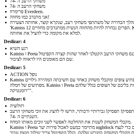
משחקי הרעב ה -74
משחקי הרעב ה -74
פרימרוז Everdeen.
אני מתנדב כמו מחווה!
לך הבחירה של משתתפי משחקי רעב, שנקרא קוצר, אחותה הצעירה
'Katniss הפרים נבחרה להיות מהחווה הנשית ממתנדבים מחוזיים 12. Katniss
למלא את מקומה כדי להציל את אחותה.
Deslizar: 4
רגע השיא
Katniss ו Peeta להיכנס משחקי הרעב הקטלני לאחר שהות קצרה הקפיטול
שם הם מאומנים היו לראווה לציבור.
Deslizar: 5
ACTION נופל
Katniss מפתיע צופים ומקבלי משחק כאחד עם חשיבתה המהירה גילויים
מפתיעים של חמלה. Katniss ו Peeta לזכות בליבם של הצופים בגלל שלהם
"רומנטיקה".
Deslizar: 6
רזולוציה
תפסיק! תפסיק! גבירותיי ורבותיי, הרשו לי להציג את זוכי משחקי הרעב
השנתיים ה -74.
מקבלי המשחק לשנות את ההחלטה לאפשר לשני זוכים מאותו המחוז.
Katniss ו Peeta מתיימר כמעט לאכול פירות יער nightlock רעילים כדי לנצח
 מקבלי המשחק במגרש שלהם. בגלל הקפיטול צריך שילוב מנצח עבור