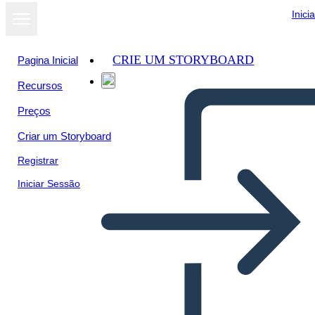
Inici
CRIE UM STORYBOARD
Pagina Inicial
Recursos
Ver como
Preços
apresentação
de slides
Criar um Storyboard
Registrar
Iniciar Sessão
מפת סיפור - תיבות כניסה