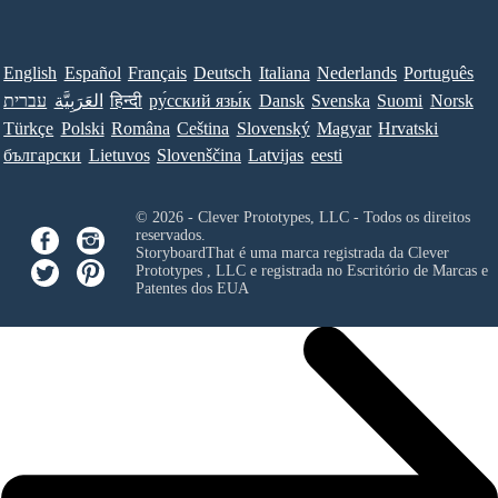
English
Español
Français
Deutsch
Italiana
Nederlands
Português
עברית
العَرَبِيَّة
हिन्दी
ру́сский язы́к
Dansk
Svenska
Suomi
Norsk
Türkçe
Polski
Româna
Ceština
Slovenský
Magyar
Hrvatski
български
Lietuvos
Slovenščina
Latvijas
eesti
© 2026 - Clever Prototypes, LLC - Todos os direitos
reservados.
StoryboardThat é uma marca registrada da
Clever
Prototypes , LLC
e registrada no Escritório de Marcas e
Patentes dos EUA