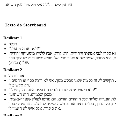
ציר זמן לילה - לילה אלי ויזל ציר הזמן השואה
Texto do Storyboard
Deslizar: 1
קַבָּלָה
"למה אתה מתפלל?"
וא סקרן לגבי אמונתו היהודית. הוא קורא אביו ללמדו מיסטיקה יהודית
, הוא מסרב, אומר שהוא צעיר מדי. אלי מוצא משה בידל שנהפך הרב
שלו (המורה).
Deslizar: 2
אזהרת גיל
"יהודים, תקשיב לי. זה כל מה שאני מבקש ממך. אני לא רוצה כסף או רחמים.
רק תקשיב לי,"
"הוא פשוט מנסה לגרום לנו לרחם עליו. איזה דמיון יש לו!"
"מסכן שכמותו. הוא השתגע."
ת הונגריה שלחה לכל היהודים הזרים. הם גורשו לפולין שנערך-נאצית
ת, על הדרך, הס"ס ורצח אותם. משה הצליח להימלט וחזר סיגט לספר
את סיפורו, אבל איש לא האמין לו.
Deslizar: 3