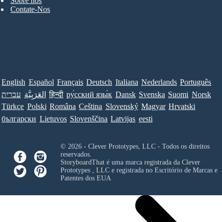
Sobre nós
Contate-Nos
English
Español
Français
Deutsch
Italiana
Nederlands
Português
עברית
العَرَبِيَّة
हिन्दी
ру́сский язы́к
Dansk
Svenska
Suomi
Norsk
Türkçe
Polski
Româna
Ceština
Slovenský
Magyar
Hrvatski
български
Lietuvos
Slovenščina
Latvijas
eesti
© 2026 - Clever Prototypes, LLC - Todos os direitos
reservados.
StoryboardThat é uma marca registrada da
Clever
Prototypes , LLC
e registrada no Escritório de Marcas e
Patentes dos EUA