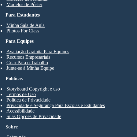
Modelos de Pôster
Para Estudantes
Minha Sala de Aula
Photos For Class
Para Equipes
Avaliação Gratuita Para Equipes
Recursos Empresariais
Criar Para o Trabalho
Junte-se à Minha Equipe
Políticas
Storyboard Copyright e uso
Termos de Uso
Política de Privacidade
Privacidade e Segurança Para Escolas e Estudantes
Acessibilidade
Suas Opções de Privacidade
Sobre