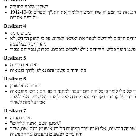
השקט שלפני הסערה
1942-1943: אלי חגג את בר המצווה שלו והמשיך ללמוד את התנ"ך וספרים
יהודיים אחרים.
Deslizar: 4
כיבוש גרמני
ודים חייבים להירשם לענוד את הטלאי הצהוב. על פי החוק החדש, לא
יהודי יכול בעל עסק.
וב, עסקיהם נסגרו
Deslizar: 5
ואז בא בגטאות
בתי יהודים פשטו והם נאלצו לתוך בגטאות.
Deslizar: 6
תחבורה לאושוויץ
ו של אלי לומד כי כל היהודים יועברו למחנה ריכוז. הם גורשו מהגטאות
כריחו על קרונות בקר ידי המסוקים המאה. לאחר באושוויץ, אלי ולשכב
אביו על מנת לשרוד.
Deslizar: 7
חיים במחנה
"למען השם, איפה אלוהים,"
בעה חודשים, אלי ואביו עבד במחנות הריכוז אושוויץ בונה. שם, שחוו
והיו עדים לפשעים נתעבים נגד האנושות.