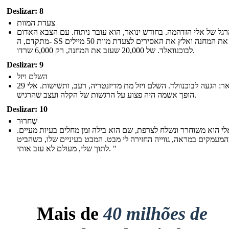
Deslizar: 8
צעדת המוות
גל של אלי הזדהמה. בחודש ינואר, הוא עובר ניתוח. עם הצבא האדום
מתקדם, ה- SS את המחנה ואלץ את האסירים לצעדת מוות 50 מיילים
לבוכנוואלד. של 20,000 שעזב את המחנה, רק 6,000 שרדו.
Deslizar: 9
השלם ויזל
29 בינואר: הגעה לבוכנוולד. השלם ויזל מת מדיזנטריה, רעב, ותשישות. אלי
הופך אשמה היה פצוע על הרגשות של הקלה ועצב שהרגיש.
Deslizar: 10
שִׁחרוּר
אלי הוא משוחרר ונשלח לצרפת, שם הוא בילה זמן מחלים בעיות מעיים
"עמקים במראה, גווייה החזירה לי מבט. המבט בעיניים שלו, כשהביט
לתוך שלי, מעולם לא עזב אותי. "
Mais de
40 milhões de