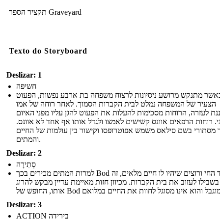
תקציר הספר Graveyard
Texto do Storyboard
Deslizar: 1
חשיפה
אשר מתנקש מרושע ניסיונות לרצוח משפחה בת ארבע נפשות, הפעוט
הצעיר של המשפחה נמלט לבית הקברות הסמוך. לאחר רוחה של אמו
ת לעזרה, הרוחות מסכימות להעלות את הפעוט להגן עליו מפני האיום
י. רוחות הרפאים אוונס קשישים לאמצו ולגדל אותו אף אחד לא אוונס
ר מסתורי בשם סילאס משמש אפוטרופסו וקישור בין עולמות של החיים
והמתים.
Deslizar: 2
סְתִירָה
למרות המתים מכירים בכך Bod הוא ילד החי ורוצים שיהיו לו חיים מלאים, זה
שבילו לעזוב את בית הקברות. מכיוון חזות מאיימת עדיין מבקש להרוג
Deslizar: 3
ACTION בירידה