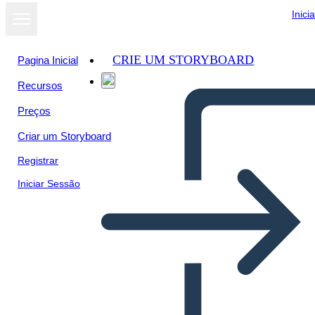
Inici
CRIE UM STORYBOARD
Pagina Inicial
Recursos
Preços
Criar um Storyboard
Registrar
Iniciar Sessão
דיאגרמת עלילת הספר