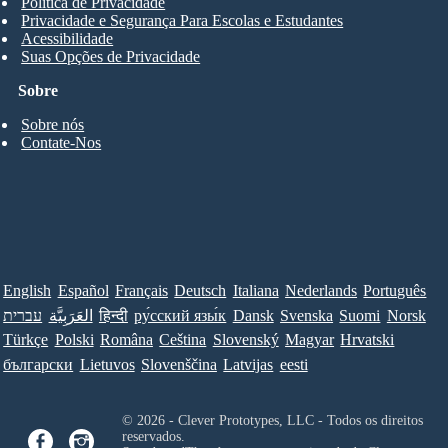
Política de Privacidade
Privacidade e Segurança Para Escolas e Estudantes
Acessibilidade
Suas Opções de Privacidade
Sobre
Sobre nós
Contate-Nos
English
Español
Français
Deutsch
Italiana
Nederlands
Português
עברית
العَرَبِيَّة
हिन्दी
ру́сский язы́к
Dansk
Svenska
Suomi
Norsk
Türkçe
Polski
Româna
Ceština
Slovenský
Magyar
Hrvatski
български
Lietuvos
Slovenščina
Latvijas
eesti
© 2026 - Clever Prototypes, LLC - Todos os direitos
reservados.