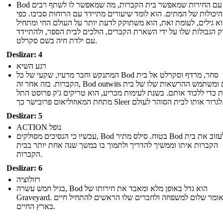
Bod גדל עם החירות שמאפשר בית הקברות, מה שמאפשר לו לשתף רבים
יכולות של המתים. הוא לומד שיעורים מתיידד עם הרוחות סביבו. כפי
א גילים, לעומת זאת, הוא משתוקק לדעת יותר על העולם החי ומתחיל
ק הגבולות שלו על ידי השארת הקברים, הולכים לבית הספר, ולהתיידד
עם ילדת חיה בשם סקרלט.
Deslizar: 4
רגע השיא
המתנקש וחבר מרעיו, שקעי של כל Bod סחר, מרדף וסקרלט אל בית
הקברות. בזה אחר זה, Bod outwits אותם ומשתמש ההרשאות שלו של בית
 כדי ללכוד אותם. בשנת לעימות מכריע, הוא טריקים ג'ק פרוסט התל
מתחת המאוזוליאום פרובישר כך Sle
Deslizar: 5
ACTION נופל
עכשיו כי הנסיכים מסולקים, Bod בטוח. סילס מתיר Bod לעזוב את בית
הקברות איתו וממשיך להדריך ולתמוך בו במשך שנה אחת יותר בבית
הקברות.
Deslizar: 6
רזולוציה
בגיל חמש עשרה, Bod הוא גדל באופן מלא ומאבד את חירותו של
Graveyard. הוא אומר שלום למשפחה ולחברים שלו הראשים להתחיל חיים
בארץ החיים.