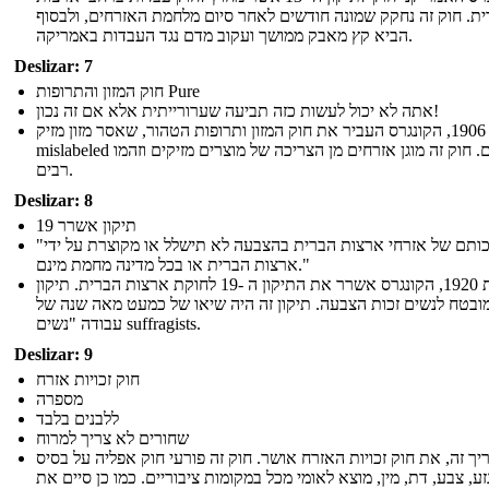
ת. חוק זה נחקק שמונה חודשים לאחר סיום מלחמת האזרחים, ולבסוף
הביא קץ מאבק ממושך ועקוב מדם נגד העבדות באמריקה.
Deslizar: 7
חוק המזון והתרופות Pure
אתה לא יכול לעשות כזה תביעה שערורייתית אלא אם זה נכון!
בשנת 1906, הקונגרס העביר את חוק המזון ותרופות הטהור, שאסר מזון מזיק
mislabeled וסמים. חוק זה מוגן אזרחים מן הצריכה של מוצרים מזיקים וזהמו
רבים.
Deslizar: 8
19 תיקון אשרר
"זכותם של אזרחי ארצות הברית בהצבעה לא תישלל או מקוצרת על ידי
ארצות הברית או בכל מדינה מחמת מינם."
בשנת 1920, הקונגרס אשרר את התיקון ה -19 לחוקת ארצות הברית. תיקון
מובטח לנשים זכות הצבעה. תיקון זה היה שיאו של כמעט מאה שנה של
עבודה "נשים suffragists.
Deslizar: 9
חוק זכויות אזרח
מספרה
ללבנים בלבד
שחורים לא צריך למרוח
ך זה, את חוק זכויות האזרח אושר. חוק זה פורעי חוק אפליה על בסיס
זע, צבע, דת, מין, מוצא לאומי מכל במקומות ציבוריים. כמו כן סיים את