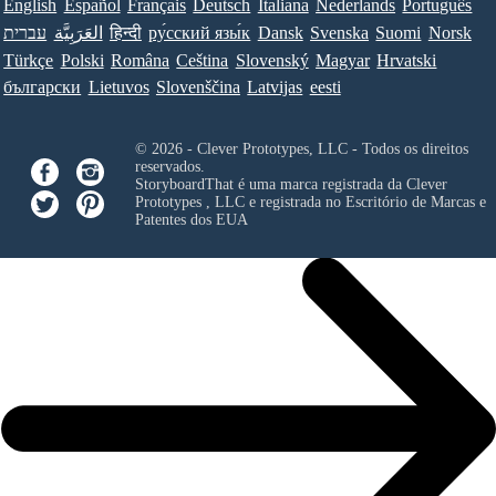
English
Español
Français
Deutsch
Italiana
Nederlands
Português
Norsk
Suomi
Svenska
Dansk
ру́сский язы́к
हिन्दी
العَرَبِيَّة
עברית
Türkçe
Polski
Româna
Ceština
Slovenský
Magyar
Hrvatski
български
Lietuvos
Slovenščina
Latvijas
eesti
© 2026 - Clever Prototypes, LLC - Todos os direitos
reservados.
StoryboardThat é uma marca registrada da
Clever
Prototypes , LLC
e registrada no Escritório de Marcas e
Patentes dos EUA