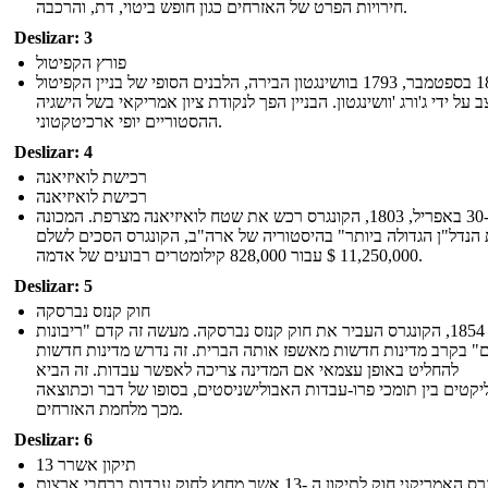
חירויות הפרט של האזרחים כגון חופש ביטוי, דת, והרכבה.
Deslizar: 3
פורץ הקפיטול
ב -18 בספטמבר, 1793 בוושינגטון הבירה, הלבנים הסופי של בניין הקפיטול
ב על ידי ג'ורג 'וושינגטון. הבניין הפך לנקודת ציון אמריקאי בשל הישגיה
ההסטוריים יופי ארכיטקטוני.
Deslizar: 4
רכישת לואיזיאנה
רכישת לואיזיאנה
ב -30 באפריל, 1803, הקונגרס רכש את שטח לואיזיאנה מצרפת. המכונה
הנדל"ן הגדולה ביותר" בהיסטוריה של ארה"ב, הקונגרס הסכים לשלם
11,250,000 $ עבור 828,000 קילומטרים רבועים של אדמה.
Deslizar: 5
חוק קנזס נברסקה
בשנת 1854, הקונגרס העביר את חוק קנזס נברסקה. מעשה זה קדם "ריבונות
" בקרב מדינות חדשות מאשפז אותה הברית. זה נדרש מדינות חדשות
להחליט באופן עצמאי אם המדינה צריכה לאפשר עבדות. זה הביא
יקטים בין תומכי פרו-עבדות האבולישניסטים, בסופו של דבר וכתוצאה
מכך מלחמת האזרחים.
Deslizar: 6
13 תיקון אשרר
הקונגרס האמריקני חוק לתיקון ה -13 אשר מחוץ לחוק עבדות ברחבי ארצות