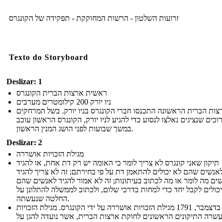
זרועות השלטון - הרשות המחוקקת - תפקידה של הקונגרס
Texto do Storyboard
Deslizar: 1
ראשית ארצות הברית הקונגרס
ניו יורק 200 קילומטרים מערבים
צות הברית הראשונה התכנסו חברי הקונגרס בניו יורק. בשל המרחקים
כים שנציגים נאלצו לנסוע כדי להגיע לניו יורק, הקונגרס הראשון עוכב
במשך שבועות לפני הושג המנין הראשון.
Deslizar: 2
מגילת הזכויות אושררה
תיקון שאני קונגרס לא צריך לומר כי האומה יש רק דת אחת, או להגיד
אנשים שהם לא יכולים להתאמן דת על פי בחירתם; זה לא צריך להגיד
ים מה לומר או מה לכתוב בעיתונות; זה לא אמור להגיד לאנשים שהם
יכולים לקבל יחד כדי למחות בדרכי שלום, ולכתוב לממשלה להתלונן על
החלטה שנעשתה.
ב -15 בדצמבר, 1791 מגילת הזכויות אושררה על ידי הקונגרס. מגילת הזכויות
שרה התיקונים הראשונים לחוקת ארצות הברית, אשר נועדה להגן על