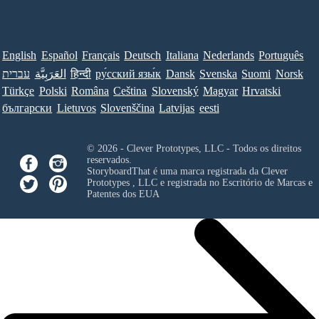
English
Español
Français
Deutsch
Italiana
Nederlands
Português
Norsk
Suomi
Svenska
Dansk
ру́сский язы́к
हिन्दी
العَرَبِيَّة
עברית
Türkçe
Polski
Româna
Ceština
Slovenský
Magyar
Hrvatski
български
Lietuvos
Slovenščina
Latvijas
eesti
© 2026 - Clever Prototypes, LLC - Todos os direitos
reservados.
StoryboardThat é uma marca registrada da
Clever
Prototypes , LLC
e registrada no Escritório de Marcas e
Patentes dos EUA