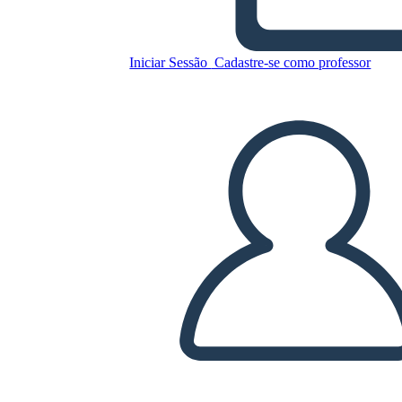
הפשרה מיזורי של 1820 - חסידי
ומתנגדי
Iniciar Sessão
Cadastre-se como professor
Copie este storyboard
CRIAR UM STORYBOARD
REPRODUZIR APRESENTAÇÃO DE SLIDES
LEIA PRA MIM