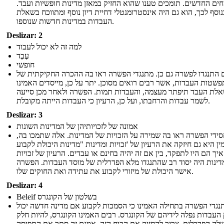
ם החדשים. תומכים טענו שהוא החזיק במאזן מדינות חופשיות ועבד.
נוסף לכך, הוא גם היה אינסטרומנטלי דחיית דיון נוסף ומתווכח בשאלת
העבדות במדינות חדשות שנוספו.
Deslizar: 2
למה זה לא יכול לעבוד
עֶבֶד
חופשי
 התנגדו לפשרה גם כן. מתנגדי הפשרה ראו בה ההכרה החקיקתית של
שטות העבדות, אשר רבים רואים מסוכן. יתר על כן, מייסדים האמינו
לת העבד תיפתר מעצמה, והעבדות תמות. הפשרה ולאחר מכן סייעה
לשמר עבדות והרחבתו, ועל כן, הרעיון כי העבדות הייתה מקובלת.
Deslizar: 3
אמונה של לזכויותיהן של המדינות השונות
ידי הפשרה ראו בה שמירה על הזכויות של המדינות. אלה שתמכו בה,
ן היא גם חיזקה את הרעיון של 'זכויות ומדינות "מדינות היכולת לקבוע
איך הם היו לתפקד, בין אם זה יהיה בחינם או עבדים. הרעיון של זכויות
דינות היה יסוד רב שהתנגדו מלא הפדרלית של מוסד העבדות. הפשרה
אישר היכולת של מיזורי לקבוע את עתידה ואת החוקים שלו.
Deslizar: 4
Beleif בשלטון של הקונגרס
נגדי הפשרה בתחילה האמינו כי הסמכות לקבוע אם מדינה חדשה יכול
 העבדות נפלה לידיהם של הקונגרס. רבים האמינו הקונגרס, להיות חלק
ה הפדרלית, צריך להחזיק את הכוח הזה. אמנם זה סתר את התפיסה