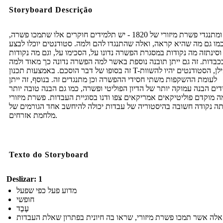
Storyboard Descrição
חסידי ומתנגדי פשרת מיזורי של 1820 - יש תלמידים חוקרים אלו שתמכו פשרה,
מו גם מה שהיא קראה, ואלה שהתנגדו להם ולמה. סטודנטים יוכלו לבצע
וסינתזה מה נקודות במסגרת הפשרה נדונו על, הסכימו על, וגם מה נקודות
בכבדות. זה גם ייתן תובנה נוספת באשר למה הפשרה נדונה כך מאוד ולמה
זה בסופו של דבר הוסכם. באמצעות תכנון T-אילן, הסטודנטים יהיו להשוות
לעומת ההשקפות משתי חסידי ההפשרה וכן מתנגדים זה. בנוסף, זה ייתן
ים הבנה עמוקה יותר של הדיון הפוליטי ופשרה, כמו גם הבנה טובה יותר
 מוקדם פוליטיקאים אמריקאים צפו ודנו בסוגיית העבדות. פשרת מיזורי
תה נקודה חשובה בהיסטוריה של עבדות יכולה להיחשב אחד הגורמים של
מלחמת אזרחים.
Texto do Storyboard
Deslizar: 1
מדוע פעל כפי שפעל
חופשי
עֶבֶד
אלה אשר תמכו פשרת מיזורי, שראו בה חיונית בפתרון שאלת העבדות