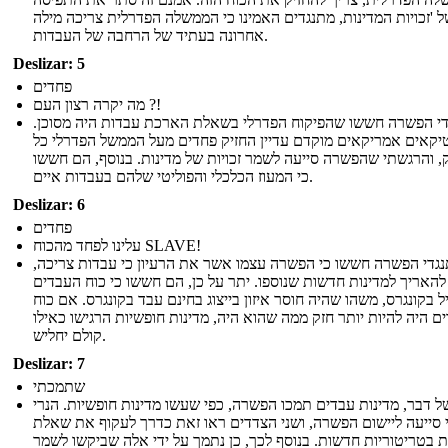
 'זכויות המדינות, מתנגדים האמינו כי הממשלה הפדרלית צריכה מילה
אחרונה בעתיד של הרחבה של העבדות.
Deslizar: 5
פחדים
מה יקרה רצון העם ?!
י הפשרה חששו שהפיקוח הפדרלי בשאלת הארכת עבדות היה מסוכן.
טיקאים אמריקאים מוקדם עדיין החזיק פחדים מעל הממשל הפדרלי כל
, והרגשתי שהפשרה סייעה לשמר זכויות של מדינות. בנוסף, הם חששו
כי המעוז הכלכלי והפוליטי שלהם בעבדות איים.
Deslizar: 6
פחדים
עלינו לפחד מהכוח SLAVE!
גדי הפשרה חששו כי הפשרה עצמו אשר את הרעיון כי עבדות צריכה,
 להאריך למדינות חדשות שנוספו. יתר על כן, הם חששו כי כוח העבדים
יל בקונגרס, משהו שהיה חוסר איזון בייצוג בחינם עבד בקונגרס. אם כוח
ם היה להיות יותר חזק ממה שהוא היה, מדינות חופשיות הרגישו כאילו
קולם יחליש.
Deslizar: 7
שתמכתי
ל דבר, מדינות עבדים תמכו הפשרה, כפי שעשו מדינות חופשיות. הנרי
 סייעה ליישום הפשרה, ושני הצדדים ראו זאת כדרך לעקוף את שאלת
 בטריטוריות חדשות. בנוסף לכך, כן נתמך על ידי אלה שביקשו לשמר