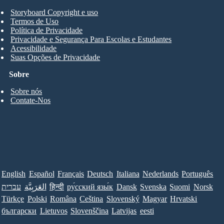
Storyboard Copyright e uso
Termos de Uso
Política de Privacidade
Privacidade e Segurança Para Escolas e Estudantes
Acessibilidade
Suas Opções de Privacidade
Sobre
Sobre nós
Contate-Nos
English
Español
Français
Deutsch
Italiana
Nederlands
Português
Norsk
Suomi
Svenska
Dansk
ру́сский язы́к
हिन्दी
العَرَبِيَّة
עברית
Türkçe
Polski
Româna
Ceština
Slovenský
Magyar
Hrvatski
български
Lietuvos
Slovenščina
Latvijas
eesti