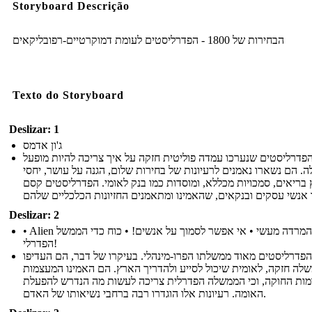
Storyboard Descrição
הבחירות של 1800 - הפדרליסטים לעומת דמוקרטיים-רפובליקאים
Texto do Storyboard
Deslizar: 1
ג'ון אדמס
פדרליסטים שנערכו עמדה פוליטית חזקה על איך צריכה להיות מופעל
 הם נשארו נאמנים לרעיונות של בחירות שלום, הגנה על עושר, יחסי
 בריאים, סמכויות מכללא, ומוסדות כמו בנק לאומי. הפדרליסטים קסם
Deslizar: 2
• Alien והמרדה מעשי • אי אפשר לסמוך על אנשים! • כוח כדי הממשל
הפדרלי!
הפדרליסטים מאוד ממשלתו הפרו-מינהלי. בעיקרו של דבר, הם העדיפו
לה חזקה, לאומית שיכול לסייע ולהדריך הארץ. הם האמינו המעצמות
מות החוקה, וכי הממשלה הפדרלית צריכה לעשות מה הנדרש להפעלת
האומה. רעיונות אלו הוגדרו רבה ברחבי נשיאותו של האדם.