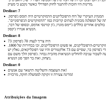
מדינות היו הזכות להתנגד לחוק הפדרלי כאשר נקבע כי מעיק.
Deslizar: 7
המנהיג העיקרי של דוח הרפובליקנים הדמוקרטיים היה תומס ג'פרסון.
 של המפלגה מכונית לעתים קרובות כמו "הדמוקרטים הג'פרסוניים".
ולטים אחרים כוללים ג'יימס מונרו, ג'ון קווינסי אדמס, ובסופו של דבר,
הנשיא אנדרו ג'קסון.
Deslizar: 8
היה צריך לנצח: 70 ג'פרסון: 73
הדמוקרטיים-הרפובליקנים, או פשוט הרפובליקנים, זכו בבחירות של 1800.
מועמדי ג'פרסון בר, שסיים עם 73 אלקטורים והיו שני רפובליקאים, נאלץ יש
ה לשבור עניבה להחליט הנשיאות מהבית נבחר. ג'פרסון הלך משם עם
ניצחון, ואת בר הפך סגן הנשיא.
Deslizar: 0
את העוצמה והשליטה תישאר עם אנשים!
מדינה צעירה זו זקוקה לממשלה חזקה, מרכזית!
Atribuições da Imagem