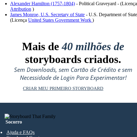
Alexander Hamilton (1757-1804)
- Political Graveyard - (Licença
Attribution
)
James Monroe, U.S. Secretary of State
- U.S. Department of State
(Licença
United States Government Work
)
Mais de
40 milhões de
storyboards criados.
Sem Downloads, sem Cartão de Crédito e sem
Necessidade de Login Para Experimentar!
CRIAR MEU PRIMEIRO STORYBOARD
Socorro
Ajuda e FAQs