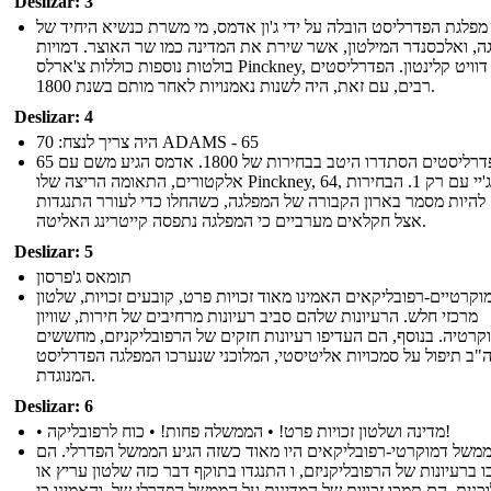
Deslizar: 3
מפלגת הפדרליסט הובלה על ידי ג'ון אדמס, מי משרת כנשיא היחיד של
ה, ואלכסנדר המילטון, אשר שירת את המדינה כמו שר האוצר. דמויות
בולטות נוספות כוללות צ'ארלס Pinckney, ג'ון ג'יי, דוויט קלינטון. הפדרליסטים
רבים, עם זאת, היה לשנות נאמנויות לאחר מותם בשנת 1800.
Deslizar: 4
היה צריך לנצח: 70 ADAMS - 65
הפדרליסטים הסתדרו היטב בבחירות של 1800. אדמס הגיע משם עם 65
אלקטורים, התאומה הריצה שלו Pinckney, 64, וג'ון ג'יי עם רק 1. הבחירות
 להיות מסמר בארון הקבורה של המפלגה, כשהחלו כדי לעורר התנגדות
אצל חקלאים מערביים כי המפלגה נתפסה קייטרינג האליטה.
Deslizar: 5
תומאס ג'פרסון
וקרטיים-רפובליקאים האמינו מאוד זכויות פרט, קובעים זכויות, שלטון
מרכזי חלש. הרעיונות שלהם סביב רעיונות מרחיבים של חירות, שוויון
קרטיה. בנוסף, הם העדיפו רעיונות חזקים של הרפובליקניזם, מחששים
"ב תיפול על סמכויות אליטיסטי, המלוכני שנערכו המפלגה הפדרליסט
המנוגדת.
Deslizar: 6
• מדינה ושלטון זכויות פרט! • הממשלה פחות! • כוח לרפובליקה!
ממשל דמוקרטי-רפובליקאים היו מאוד כשזה הגיע הממשל הפדרלי. הם
 ברעיונות של הרפובליקניזם, ו התנגדו בתוקף דבר כזה שלטון עריץ או
כנית. הם תמכו זכויות של המדינות על הממשל הפדרלי של, והאמינו כי