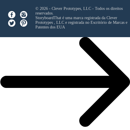
© 2026 - Clever Prototypes, LLC - Todos os direitos
reservados.
StoryboardThat é uma marca registrada da
Clever
Prototypes , LLC
e registrada no Escritório de Marcas e
Patentes dos EUA