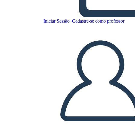
מלחמת 1812 - ארה"ב מול
כוחות בריטיים
Iniciar Sessão
Cadastre-se como professor
Copie este storyboard
CRIAR UM STORYBOARD
REPRODUZIR APRESENTAÇÃO DE SLIDES
LEIA PRA MIM