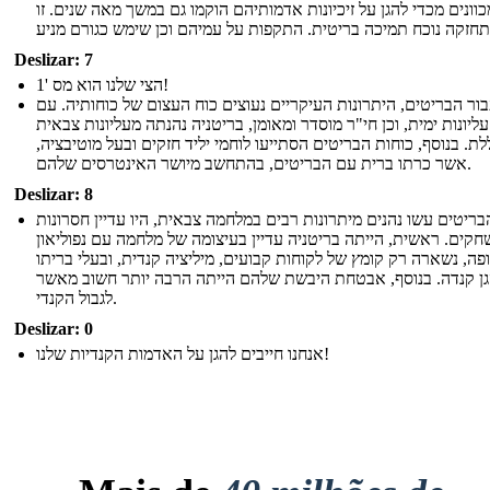
ונים מכדי להגן על זיכיונות אדמותיהם הוקמו גם במשך מאה שנים. זו
Deslizar: 7
הצי שלנו הוא מס '1!
ור הבריטים, היתרונות העיקריים נעוצים כוח העצום של כוחותיה. עם
עליונות ימית, וכן חי"ר מוסדר ומאומן, בריטניה נהנתה מעליונות צבאית
לת. בנוסף, כוחות הבריטים הסתייעו לוחמי יליד חזקים ובעל מוטיבציה,
אשר כרתו ברית עם הבריטים, בהתחשב מיושר האינטרסים שלהם.
Deslizar: 8
ריטים עשו נהנים מיתרונות רבים במלחמה צבאית, היו עדיין חסרונות
קים. ראשית, הייתה בריטניה עדיין בעיצומה של מלחמה עם נפוליאון
פה, נשארה רק קומץ של לקוחות קבועים, מיליציה קנדית, ובעלי בריתו
הגן קנדה. בנוסף, אבטחת היבשת שלהם הייתה הרבה יותר חשוב מאשר
לגבול הקנדי.
Deslizar: 0
אנחנו חייבים להגן על האדמות הקנדיות שלנו!