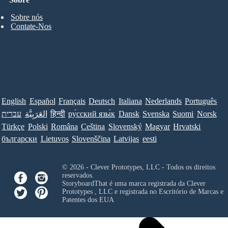
Sobre nós
Contate-Nos
English
Español
Français
Deutsch
Italiana
Nederlands
Português
Norsk
Suomi
Svenska
Dansk
ру́сский язы́к
हिन्दी
العَرَبِيَّة
עברית
Türkçe
Polski
Româna
Ceština
Slovenský
Magyar
Hrvatski
български
Lietuvos
Slovenščina
Latvijas
eesti
© 2026 - Clever Prototypes, LLC - Todos os direitos
reservados.
StoryboardThat é uma marca registrada da
Clever
Prototypes , LLC
e registrada no Escritório de Marcas e
Patentes dos EUA