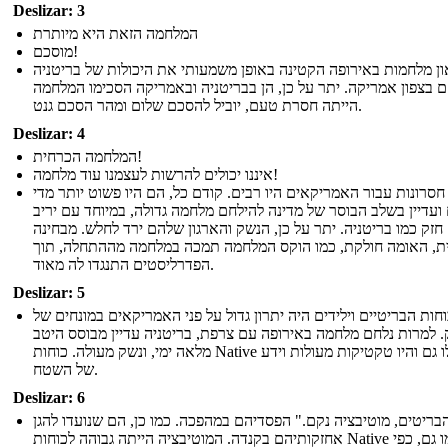
Deslizar: 3
המלחמה הזאת היא מיותרת
מוסכם!
און מלחמות באירופה הקטינה באופן משמעותי את היכולות של בריטניה
 בצפון אמריקה. יתר על כן, הן בבריטניה ובאמריקה הסכימו המלחמה
הייתה חסרת טעם, יוביל להסכם שלום ומהר הסכם גנט.
Deslizar: 4
המלחמה הכרחית!
איננו יכולים להרשות לעצמנו עוד מלחמה!
חסרונות עבור האמריקאים היו רבים. קודם כל, הם היו פשוט יותר מדי
ועדיין בשלב הבוסר של מדינה להילחם מלחמה גדולה, במיוחד עם יריב
חזק כמו בריטניה. יתר על כן, הנשק והארגון שלהם ירד לחלש. מבחינה
ית, האומה חולקת, כמו הוקס המלחמה תמכה במלחמה מההתחלה, תוך
הפדרליסטים התנגדו לה מאוד.
Deslizar: 5
חות הבריטיים וילידים היה יתרון גדול על פני האמריקאים במונחים של
 למרות נלחם מלחמה באירופה עם צרפת, בריטניה עדיין מבוסס היטב
מלאה ימי, ונשק מעולה. כוחות Native הובלו גם והיו טקטיקות מעולות וידע
של השטח.
Deslizar: 6
בריטים, מוטיבציה נקם." הפסדיהם במהפכה. כמו כן, הם שנועדו להגן
אחזקותיהם בקנדה. המוטיבציה הייתה גבוהה לכוחות Native כמו גם, כפי