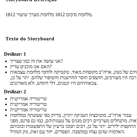
מלחמת סיכום 1812 מלחמת מערך שיעור 1812.
Texto do Storyboard
Deslizar: 1
אני עושה את זה כמו שצריך?
האם אנו מוכנים עדיין?
חים של נשק, ארה"ב מקופחת מאוד. טקטיקה ולוחמי מלחמת עצמאות
רבה היו מעורבים, חושפים חוסר החדשנות והשיפור שלהם. יתר על כן,
צבאותיהם היו קטנים, דלי חימוש, ולא מאורגנים.
Deslizar: 2
טריטוריה אמריקנית
טריטוריה אמריקנית
טריטוריה אמריקנית
עבור ארה"ב, מוטיבציה העניקה יתרון, בדיוק כפי שעשתה במלחמת
ות. מתנחלים מערביים רבים מגנים על טענותיהם, כמו גם פרנס, מפני
התקפות ילידים. יתר על כן, רבים תמכו ברעיון של התפשטות ובזכותם
האדמות שהם נצחו במהפכה. הפסדים, יחד עם זאת, נזק המורל.