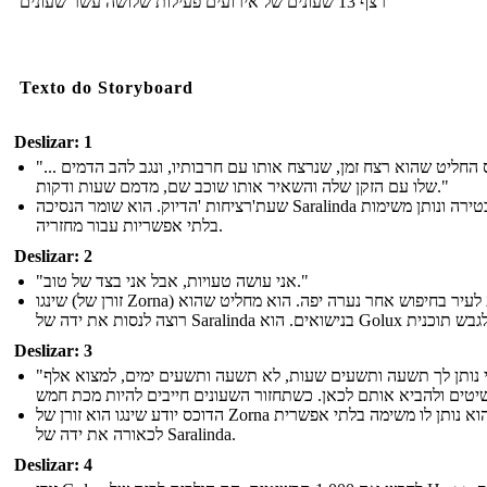
רצף 13 שעונים של אירועים פעילות שלושה עשר שעונים
Texto do Storyboard
Deslizar: 1
"... הדוכס החליט שהוא רצח זמן, שנרצח אותו עם חרבותיו, ונגב להב הדמים
שלו עם הזקן שלה והשאיר אותו שוכב שם, מדמם שעות ודקות."
שעת'רציחות 'הדיוק. הוא שומר הנסיכה Saralinda נעול בטירה ונותן משימות
בלתי אפשריות עבור מחזריה.
Deslizar: 2
"אני עושה טעויות, אבל אני בצד של טוב."
שינגו (זורן של Zorna) מגיע לעיר בחיפוש אחר נערה יפה. הוא מחליט שהוא
Deslizar: 3
"אני נותן לך תשעה ותשעים שעות, לא תשעה ותשעים ימים, למצוא אלף
הדוכס יודע שינגו הוא זורן של Zorna והוא נותן לו משימה בלתי אפשרית
לכאורה את ידה של Saralinda.
Deslizar: 4