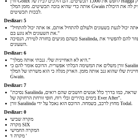
זורן Golux לחפש את 1,000 תכשיטים. הם הולכים לבית של Hagga להצחיק
אותה כדי שהיא בוכה תכשיטים. מזמן המלך Gwain העניק לה את היכולת
לבכות תכשיטים.
Deslizar: 5
"אם אתה יכול לגעת בשעונים ולעולם להתחיל אותם, אז אתה יכול להתחיל
את השעונים ולא נוגע בם."
כשהם מגיעים בחזרה לטירה, הנסיכה Saralinda, עוזר להם להפשיר את
השעונים.
Deslizar: 6
"היא לא האחיינית שלי. גנבתי אותה ממלך."
זורן משלים את המשימה הבלתי אפשרית. הדוכס אומר להם כי Saralinda לא
יינית שלו שהוא גנב אותה מזמן. הארק מגלה כי הוא משרתו של המלך
Gwain.
Deslizar: 7
"נסיכת Saralinda חשבה שראה, כמו בדרך כלל אנשים חושבים שהם רואים,
בימים בהירים ובלי רוח, חופי זורחת הרחוקה של Ever After".
זורן Saralinda מחוץ לרכב, בשמחה. הדוכס הוא נאכל על ידי Todal.
Deslizar: 0
מקרה שביעי
מקרה SIX
המקרה החמישי
מקרה ד '