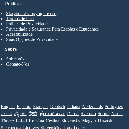
Políticas
Storyboard Copyright e uso
Termos de Uso
Política de Privacidade
Privacidade e Segurança Para Escolas e Estudantes
Acessibilidade
Suas Opções de Privacidade
Sobre
Sobre nós
Contate-Nos
English
Español
Français
Deutsch
Italiana
Nederlands
Português
עברית
العَرَبِيَّة
हिन्दी
ру́сский язы́к
Dansk
Svenska
Suomi
Norsk
Türkçe
Polski
Româna
Ceština
Slovenský
Magyar
Hrvatski
български
Lietuvos
Slovenščina
Latvijas
eesti