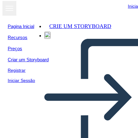
Inici
CRIE UM STORYBOARD
Pagina Inicial
Recursos
Preços
Criar um Storyboard
Registrar
Iniciar Sessão
13 רצף שעונים של אירועים