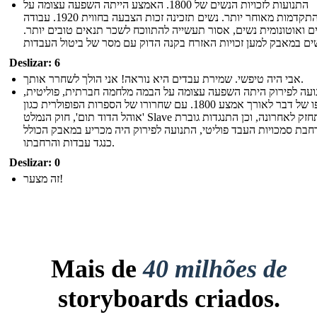
התנועות לזכויות הנשים של 1800. האמצע הייתה השפעה עצומה על
התקדמות מאוחר יותר. נשים תזכינה זכות הצבעה בחווית 1920. עבודה
 ואוטונומית נשים, אסור תעשייה להתווכח לשכר תנאים טובים יותר.
Deslizar: 6
אבי היה טיפשי. שמירת עבדים היא נוראה! אני הולך לשחרר אותך.
עה לפירוק היתה השפעה עצומה על הבמה מלחמה חברתית, פוליטית,
בסופו של דבר לאורך אמצע 1800. עם שחרורו של הספרות הפופולרית כגון
'אוהל הדוד תום', חוק הנמלט Slave התחזק לאחרונה, וכן התנגדות גוברת
חבת סמכויות העבד פוליטי, התנועה לפירוק היה מכריע במאבק הכולל
כנגד עבדות והרחבתו.
Deslizar: 0
זה מצער!
Mais de
40 milhões de
storyboards criados.