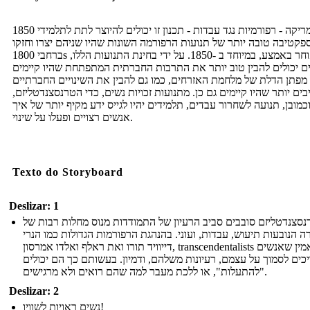
1850 אמריקה - רפורמיות נגד עבדות - תכנון זו יכולים להיוצר לתת לתלמידי
פקטיבה טובה יותר של תנועות הרפורמה השונות שהיו שניהם יצרו וחזקו
ברחבי 1800s מאוחר באמצע, במיוחד ב -1850. על ידי בחינת התנועות הללו,
ם יכולים להבין טוב יותר את התרבות החברתית המתפתחת שהיו קיימים
מפתן הדלת של מלחמת האזרחים, כמו גם להבין את השינויים החברתיים
ים יותר שהיו קיימים גם כן. מתנועות זכויות נשים, כדי הטרנסצנדטליזם,
כמובן, תנועה לשחרור עבדים, תלמידים יהיו לגייס ידע מקיף יותר של איך
אנשים רצויים ופעלו על שינוי.
Texto do Storyboard
Deslizar: 1
סצנדטליזם סובבים סביב הרעיון של התמודדות מנוס מחלות רבות של
 הנובעות תיעוש, עבדות, ועוני. בהנהגת הרפורמות הגדולות כמו הנרי
דייוויד תורו ואת ראלף ואלדו אמרסון, transcendentalists האמין שאנשים
כים לסמוך על עצמם, רעיונות משלהם, ודמיון. בעשותם כך הם יכולים
"להתעלות", או ללכת מעבר למה שהם רואים ולא מרגישים.
Deslizar: 2
נשים ראויות לשוויו!