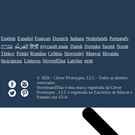
English
Español
Français
Deutsch
Italiana
Nederlands
Português
Norsk
Suomi
Svenska
Dansk
ру́сский язы́к
हिन्दी
العَرَبِيَّة
עברית
Türkçe
Polski
Româna
Ceština
Slovenský
Magyar
Hrvatski
български
Lietuvos
Slovenščina
Latvijas
eesti
© 2026 - Clever Prototypes, LLC - Todos os direitos
reservados.
StoryboardThat é uma marca registrada da
Clever
Prototypes , LLC
e registrada no Escritório de Marcas e
Patentes dos EUA