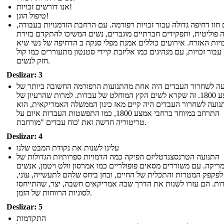
אנו דורשים זכויות!
טיפול הוגן!
 חוו דחיפה גדולה עבור זכויות רפורמה. עם הרחבת הזדמנויות בעבודה,
פוליטית, ותפקידים חברתיים מוגברים, נשים המשיכו להתקדם בזירת
ויות האזרח. אירועים כוללים אמנת מפלי סנקה ב הדחיפה של נשי שיא
1848 עבור זכויות, עם מנהיגים כמו אליזבת קיידי סטנטון מתעוררים כמו קול
חזק לנשים.
Deslizar: 3
ה לשחרור העבדים היה אחת מהתנועות הרפורמה החשובה ביותר של
אמצע 1800. זה שקרא לשים הקץ המוחלט של עבדות. למרות שהרעיון של
נועה לשחרור העבדים היה קיים מאז כינון הממשלה האמריקאית, הוא
התרחב במיוחד ברחבי אמצע 1800, כמו התפשטות העבדות איום על
טריטוריה חדשה ואת 'כוח עבדים "מורחבת.
Deslizar: 4
עלינו לשנות את נקודת המבט שלנו
התנועה הטרנסצנדטליזם הפיקה כמה הדמויות ספרותיות הגדולות של
ריקה. עם משוררים מסאים פופולריים כמו אמרסון וולט ויטמן, אנשים
לפקפק המטרות והתכלית של החיים, ובחן ביחס שלהם לתעשייה, עוני,
ות. הם עזרו לשנות את הדרך שבה אמריקאים חשבה, יצר, שהתייחסו
לסוגיות הרווחות של הזמן.
Deslizar: 5
התקדמות