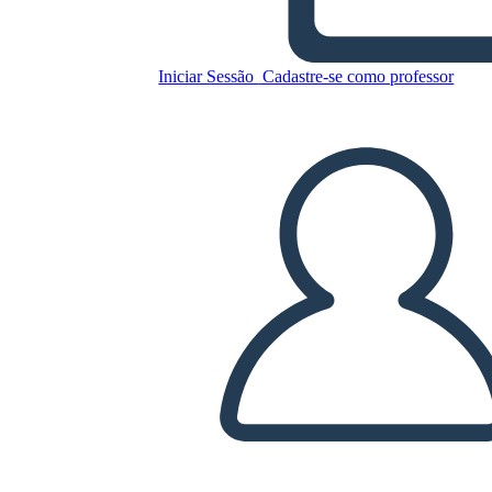
1850 אמריקה - רפורמי נגד
עבדות
Iniciar Sessão
Cadastre-se como professor
Copie este storyboard
CRIAR UM STORYBOARD
REPRODUZIR APRESENTAÇÃO DE SLIDES
LEIA PRA MIM