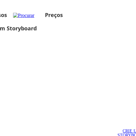
sos
Preços
um Storyboard
CRIE 
STORYB