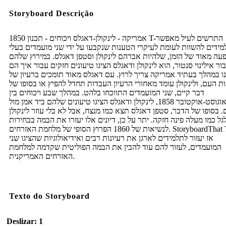
Storyboard Descrição
1850 אמריקה - לינקולן-דאגלס ויכוחים - תכנון T-התרשים לעיל מאפשר
מידים להשוות לעומת לעיקרי הטענות שנקבעו על ידי שני מועמדים בעלי
ה מאוד של הזמן, שלהיות אברהם לינקולן וסטפן דאגלס. במירוץ שלהם
ור אילינוי סנטור, הוא לינקולן ודאגלס הציגו טיעונים חזקים עבור איך הם
ו במהלך בעתיד אמריקה צריך לרוץ. עם דאגלס מאוד תומכים ברעיון של
ות העם, ולינקולן עומד מאחורי הרעיון העבדות תחדל להפיץ או בסופו של
דבר קיים, שני המועמדים התווכחו בלהט. במהלך שבע ויכוחים בין
אוגוסט-אוקטובר 1858, לינקולן ודאגלס הציגו טיעונים שלהם ביד אמן מול
. בסופו של הדבר, סטפן דאגלס תצא כמו מנצח, אבל לא בלי עוזר לינקולן
ל כמו מעלה פינה חזקה. יתר על כן, דיונים אלו יעזרו את הבמה בבחירות
לנשיאות של 1860 הפרוץ הסופי של מלחמת האזרחים. StoryboardThat T-אילן
אז יעזור לתלמידים לארגן את רעיונות רבים ואידיאולוגיות שהציגו שני
המועמדים, לעזור להם עוד להבין את הבמה הפוליטית שקדמה למלחמת
האזרחים האמריקנית.
Texto do Storyboard
Deslizar: 1