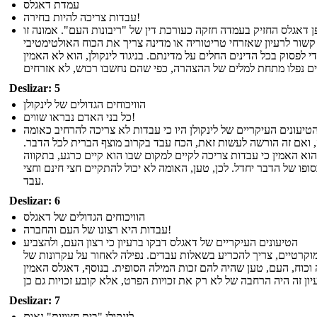
עמדת דאגלס
עבדות צריכה להיות בחירה!
 דאגלס החזיק בעמדה חזקה כעורכת דין של "ריבונות העם". אמונה זו
קשור לרעיון שאזרחי טריטוריה או מדינה צריך את הכוח האולטימטיבי
י לפסוק בכל הדינים החלים על מדינתם. בניגוד לינקולן, הוא לא האמין
Deslizar: 5
הוויכוחים הגדולים של לינקולן
כל בני האדם נבראו שווים!
טיעונים העיקריים של לינקולן היו כי עבדות לא צריכה להרחיב כאומה
ואם זה הורשה לעשות זאת, הכח עבד בקרוב מוצף הברית לכל הדבר.
הוא האמין כי עבדות צריכה לקיים למקום שבו הוא קיים כרגע, בתקווה
ופו של הדבר יחדל. לכן, טען, האומה לא יכול להתקיים חצי חינם וחצי
עבד.
Deslizar: 6
הוויכוחים הגדולים של דאגלס
עבדות היא רצונו של העם והחברה!
הטיעונים העיקריים של דאגלס דבקו ברעיון כי רצון העם, ולהצביע
וקרטיים, צריך להכריע בשאלות עבדים. נפילה לאחור על עקרונות של
וכוח, העם, טען שהיה להם זכות המילה הסופית. בנוסף, דאגלס האמין
Deslizar: 7
לינקולן "בית חצויות" נאום