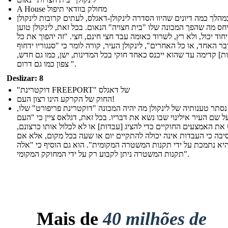
A House מחולק בוודאי תיפול
מהלך כמה דיונים שהיוו הסדרה לינקולן-דאגלס, לעתים קרובות לינקולן
חס מה שהפך המכונה שלו "בית חצויה" הנאום. בכל זאת, לינקולן טוען
וד יכול, ולא רץ, לשרוד כאומה עבד חצי חינם, חצי. "זה יהפוך את כל
בר האחד, או כל האחרים", לינקולן העיר, קורה לומר כי "סנגוריו ידחוף
ת] קדימה עד שהוא ייכנס כאחד חוקי בכל המדינות, ישן, כמו גם חדש,
צפון כמו גם דרום ".
Deslizar: 8
"דוקטרינת FREEPORT" של דאגלס
החוק של הקרקע הינו רצון העם!
סתר טענותיה של לינקולן מה יהיה המכונה "דוקטרינת פריפורט" שלו,
ל שם העיר אילינוי שבו נשא את דבריו. בכל זאת, דגלאס ציין כי "העם
 את האמצעים החוקיים כדי להציג [עבדות] או לא לכלול אותו כרצונם,
בה כי העבדות אינה יכולה להתקיים יום או שעה בכל מקום, אלא אם
יא נתמכת על ידי תקנות המשטרה המקומית". הוא גם הוסיף כי "אלה
תקנות המשטרה ניתן לקבוע רק על ידי המחוקק המקומי".
Mais de
40 milhões de