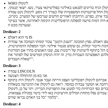
WHO לינקולן
קולן הגיח בדיונים לסנאט באילינוי כפוליטיקאי צעיר, נועז. יוצאי קנטקי,
ולן החל פרקטיקות המשפטיות שלו כעורך דין נוסע. לינקולן נקט עמדה
בד איתן, בפרט, הרחבתו לאזורים חדשים שנרכשו של המערב. בקרוב,
 היה דמות סייעה למפלגה הרפובליקנית הקימה לאחרונה, אשר בעיקר
שנערכה מבט זו.
Deslizar: 2
מי הוא דאגלס IS
פן דאגלס, נפוץ המכונה "הענק הקטן" עבור קומתו הנמוכה אך עמדות
קות ודיבור יכולות, גם שימש סנטור אילינוי. חבר המפלגה הדמוקרטית,
 דגל בתוקף לרעיונות של ריבונות עם, שבו האנשים בחרו אם המדינות
הם תאפשרנה העבדות כדין. זה יהיה הניסיון המרשים שלו לפתור את
"שאלת העבדים".
Deslizar: 3
עמדת LINCOLN
אני בא מן ההתחלה הצנועה
ברהם לינקולן רפובליקני הצפון הייתה ועבד אנטי. לינקולן היה בתוקף
רחבה או המשך עבדות כמוסד. רואה גם לינקולן את ההכרעה בשאלות
דים כפי הכרחיות כדי למנוע את התפרקות הברית. יתר על כן, לינקולן
עבדים נפלו מתחת המילים והרעיונות באו לידי ביטוי במגילת עצמאות,
כלומר "כל בני האדם נבראו שווים".
Deslizar: 4