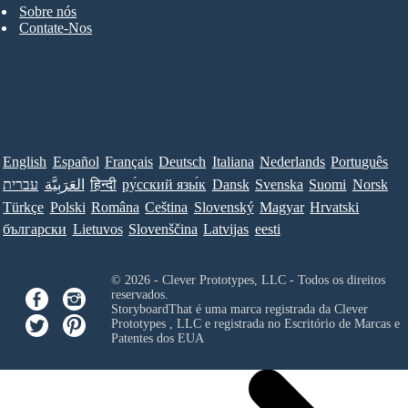
Sobre nós
Contate-Nos
English
Español
Français
Deutsch
Italiana
Nederlands
Português
Norsk
Suomi
Svenska
Dansk
ру́сский язы́к
हिन्दी
العَرَبِيَّة
עברית
Türkçe
Polski
Româna
Ceština
Slovenský
Magyar
Hrvatski
български
Lietuvos
Slovenščina
Latvijas
eesti
© 2026 - Clever Prototypes, LLC - Todos os direitos
reservados.
StoryboardThat é uma marca registrada da
Clever
Prototypes , LLC
e registrada no Escritório de Marcas e
Patentes dos EUA