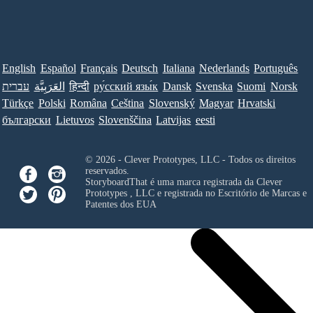
English
Español
Français
Deutsch
Italiana
Nederlands
Português
Norsk
Suomi
Svenska
Dansk
ру́сский язы́к
हिन्दी
العَرَبِيَّة
עברית
Türkçe
Polski
Româna
Ceština
Slovenský
Magyar
Hrvatski
български
Lietuvos
Slovenščina
Latvijas
eesti
© 2026 - Clever Prototypes, LLC - Todos os direitos
reservados.
StoryboardThat é uma marca registrada da
Clever
Prototypes , LLC
e registrada no Escritório de Marcas e
Patentes dos EUA