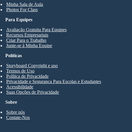
Minha Sala de Aula
Photos For Class
Para Equipes
Avaliação Gratuita Para Equipes
Recursos Empresariais
Criar Para o Trabalho
Junte-se à Minha Equipe
Políticas
Storyboard Copyright e uso
Termos de Uso
Política de Privacidade
Privacidade e Segurança Para Escolas e Estudantes
Acessibilidade
Suas Opções de Privacidade
Sobre
Sobre nós
Contate-Nos