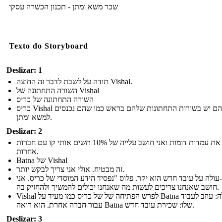
שכר משא ומתן - תכנון הכשרה עסקי
Texto do Storyboard
Deslizar: 1
תודה על לשבת לדבר זה החוצה Vishal.
השורה התחתונה של Vishal
השורה התחתונה של כריס
כריס Vishal לשניהם יש בשורות התחתונות שלהם בראש כמו שהם נכנסים
למשא ומתן.
Deslizar: 2
בדקתי את עמדות דומות ואני חושב עלייה של 10% תשים אותי קו עם חברות
אחרות.
Batna של Vishal
זה מבטיח. אולי אני צריך לבקש יותר.
עולה על עובד חדש הוא יקר. פלוס "נפסיד הידע המוסדי של כריס. אני
חושב שאנחנו צריכים לעשות מה שאנחנו יכולים להמשיך ולהחזיק בה.
Vishal לפרש הפתיחה של של כריס כמו מעיד על Batna שלה: עוזב לעבוד
עבור חברה אחרת. הוא רואה Batna שלו: שכירת עובד חדש.
Deslizar: 3