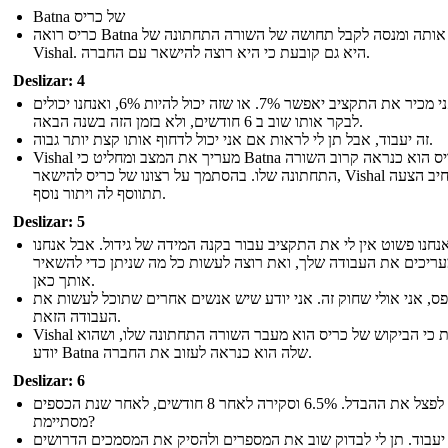
Batna של כריס
כריס רואה Batna אותה ומנסה לקבל תחושה של השורה התחתונה של
Vishal. היא גם קובעת כי היא רוצה להישאר עם החברה.
Deslizar: 4
אני מכיר את התקציב יאפשר 7%. או שזה יכול להיות 6%, ואנחנו יכולים
לבקר אותו שוב ב 6 חודשים, ולא בזמן הזה בשנה הבאה.
זה יעבוד, אבל תן לי לראות אם אני יכול לדחוף אותו קצת יותר גבוה.
Vishal מעריך את המצב ומחליט כי Batna של כריס הוא כנראה קרוב השורה
התחתונה שלו. בהסתמך על רצונו של כריס להישאר, Vishal מרחיב הצעה
תתווסף לה ויתור נוסף.
Deslizar: 5
נחנו פשוט אין לי את התקציב עבור בקנה המידה של גידול. אבל אנחנו
ריכים את העבודה שלך, ואת רוצה לעשות כל מה שניתן כדי להשאיר
אותך כאן.
ס, אני אולי שחוק זה. אני יודע שיש אנשים אחרים שתוכל לעשות את
העבודה הזאת.
Vishal מאותת כי הביקוש של כריס הוא מעבר השורה התחתונה שלו, ושהוא
יודע Batna שלה הוא כנראה לעזוב את החברה.
Deslizar: 6
בואו לפצל את ההבדל. 6.5% וסקירה לאחר 8 חודשים, לאחר שנת הכספים
מסתיימת?