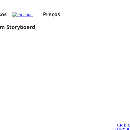
sos
Preços
um Storyboard
CRIE 
STORYB