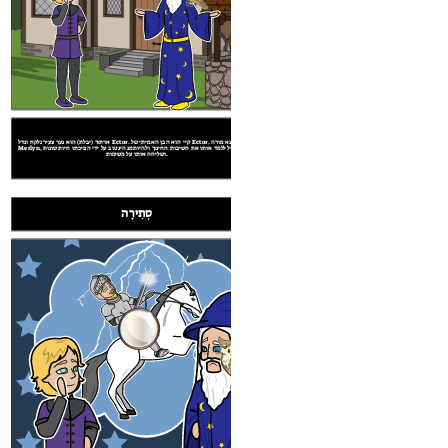
להאמין כי להיות אביר הוא דבר נפלא ומכובד, אלא משום שהוא אינו בן
ארתור (יבלת) הוא נער צעיר נלקח וגדל Ector. קיי הוא הבן האמיתי של Ector. ארתור מוצא מורה,
האמיתי של Ector, נועד הוא להיות נושא הכלים של קיי. Merlyn מנסה לגמול אותו הרעיונות
Merlyn, אשר מתחיל ללמד אותו את חשיבות החינוך ולהיות מנהיג טוב על ידי הפיכתו חיות שונות
ושליחה אותו על משימות.
ACTION בירידה
סְתִירָה
ACTION נופל
רגע השיא