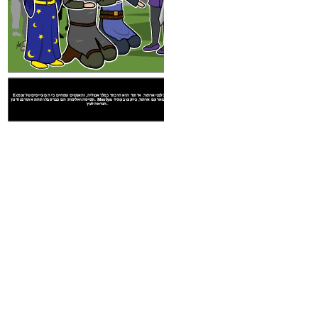
Ector וקיי לכרוע לפני ארתור. ארתור הוא הוכתר כמלך אנגליה, והאנשים שמחים כי הם עייפים של
תסיסה ואלימות הם כבר סבלו תחת אוטר פנדרגון. Merlyn מסכים להישאר עם ארתור, כיועצו בעתיד
הנראה לעין.
 היבלת, להוט לרצות קיי, חוזרת הפונדק שלהם כדי
נסייה סמוכה ורואה חרב התקועה זקוף אבן גדולה.
ל הלקחים שהוא למד. הוא שולף את החרב מהאבן
Create your own at Storyb