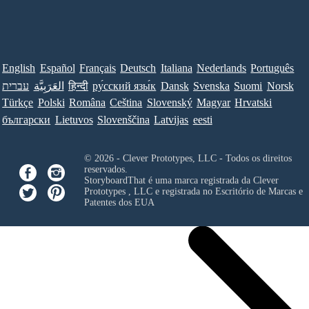
English
Español
Français
Deutsch
Italiana
Nederlands
Português
עברית
العَرَبِيَّة
हिन्दी
ру́сский язы́к
Dansk
Svenska
Suomi
Norsk
Türkçe
Polski
Româna
Ceština
Slovenský
Magyar
Hrvatski
български
Lietuvos
Slovenščina
Latvijas
eesti
© 2026 - Clever Prototypes, LLC - Todos os direitos
reservados.
StoryboardThat é uma marca registrada da
Clever
Prototypes , LLC
e registrada no Escritório de Marcas e
Patentes dos EUA