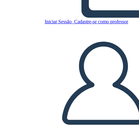
घटाव लैंडस्केप बीडब्ल्यू 3
Iniciar Sessão
Cadastre-se como professor
Copie este storyboard
CRIAR UM STORYBOARD
REPRODUZIR APRESENTAÇÃO DE SLIDES
LEIA PRA MIM