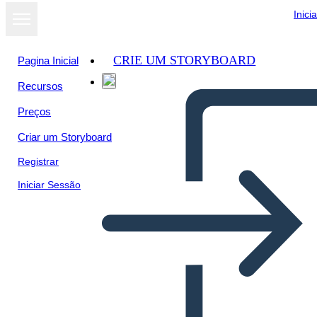
Inici
CRIE UM STORYBOARD
Pagina Inicial
Recursos
Ver como
Preços
apresentação
de slides
Criar um Storyboard
Registrar
Iniciar Sessão