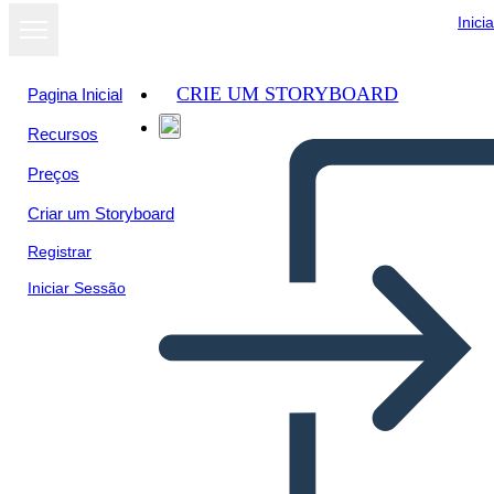
Inici
CRIE UM STORYBOARD
Pagina Inicial
Recursos
Ver como
Preços
apresentação
de slides
Criar um Storyboard
Registrar
Iniciar Sessão
सारांश संश्लेषण 2