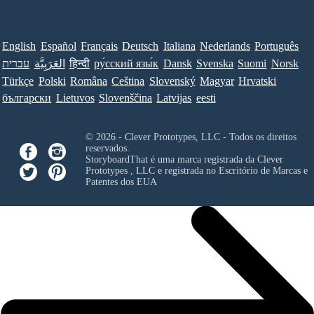
English
Español
Français
Deutsch
Italiana
Nederlands
Português
עברית
العَرَبِيَّة
हिन्दी
ру́сский язы́к
Dansk
Svenska
Suomi
Norsk
Türkçe
Polski
Româna
Ceština
Slovenský
Magyar
Hrvatski
български
Lietuvos
Slovenščina
Latvijas
eesti
© 2026 - Clever Prototypes, LLC - Todos os direitos
reservados.
StoryboardThat é uma marca registrada da
Clever
Prototypes , LLC
e registrada no Escritório de Marcas e
Patentes dos EUA