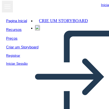
Inici
CRIE UM STORYBOARD
Pagina Inicial
Recursos
Ver como
Preços
apresentação
de slides
Criar um Storyboard
Registrar
Iniciar Sessão