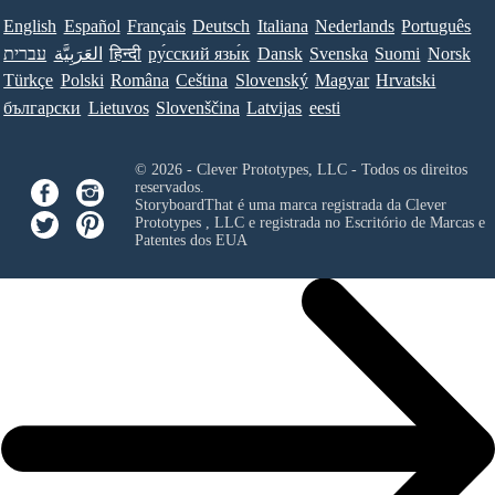
English
Español
Français
Deutsch
Italiana
Nederlands
Português
עברית
العَرَبِيَّة
हिन्दी
ру́сский язы́к
Dansk
Svenska
Suomi
Norsk
Türkçe
Polski
Româna
Ceština
Slovenský
Magyar
Hrvatski
български
Lietuvos
Slovenščina
Latvijas
eesti
© 2026 - Clever Prototypes, LLC - Todos os direitos
reservados.
StoryboardThat é uma marca registrada da
Clever
Prototypes , LLC
e registrada no Escritório de Marcas e
Patentes dos EUA