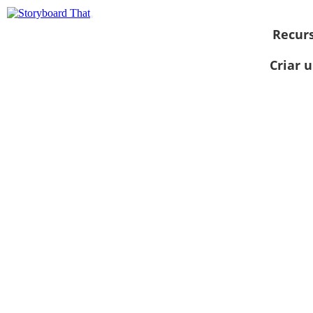
Recur
Criar 
Ver como
apresentação
de slides