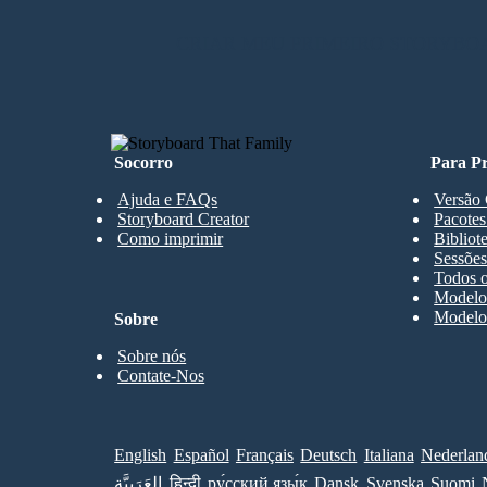
CRIAR MEU PRIMEIRO STORYBO
Socorro
Para Pr
Ajuda e FAQs
Versão 
Storyboard Creator
Pacotes
Como imprimir
Bibliot
Sessões
Todos o
Modelos
Modelos
Sobre
Sobre nós
Contate-Nos
English
Español
Français
Deutsch
Italiana
Nederlan
العَرَبِيَّة
हिन्दी
ру́сский язы́к
Dansk
Svenska
Suomi