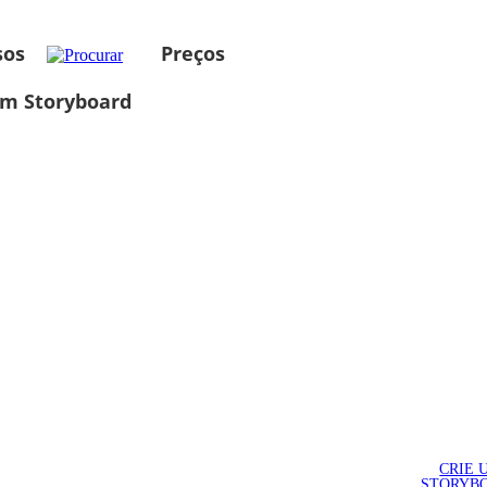
sos
Preços
um Storyboard
CRIE 
STORYB