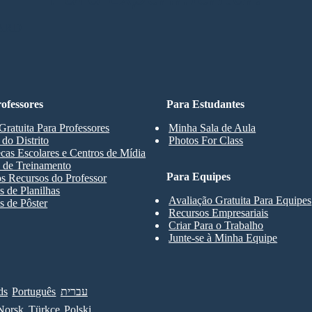
ARD
ofessores
Para Estudantes
Gratuita Para Professores
Minha Sala de Aula
 do Distrito
Photos For Class
ecas Escolares e Centros de Mídia
 de Treinamento
Para Equipes
s Recursos do Professor
 de Planilhas
Avaliação Gratuita Para Equipes
 de Pôster
Recursos Empresariais
Criar Para o Trabalho
Junte-se à Minha Equipe
ds
Português
עברית
Norsk
Türkçe
Polski