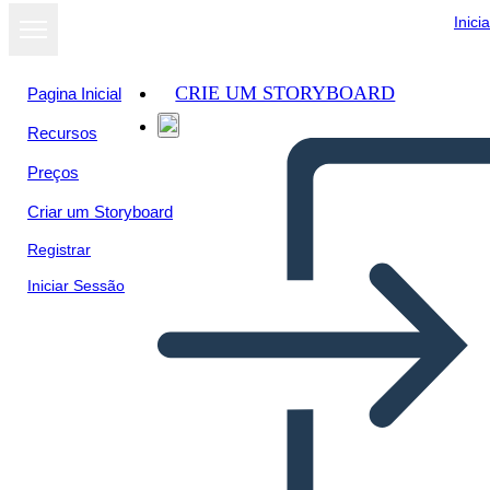
Inici
CRIE UM STORYBOARD
Pagina Inicial
Recursos
Ver como
Preços
apresentação
de slides
Criar um Storyboard
Registrar
Iniciar Sessão
Póktérkép – 5