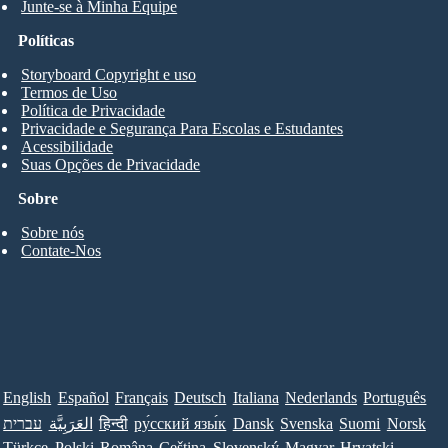
Junte-se à Minha Equipe
Políticas
Storyboard Copyright e uso
Termos de Uso
Política de Privacidade
Privacidade e Segurança Para Escolas e Estudantes
Acessibilidade
Suas Opções de Privacidade
Sobre
Sobre nós
Contate-Nos
English
Español
Français
Deutsch
Italiana
Nederlands
Português
עברית
العَرَبِيَّة
हिन्दी
ру́сский язы́к
Dansk
Svenska
Suomi
Norsk
Türkçe
Polski
Româna
Ceština
Slovenský
Magyar
Hrvatski