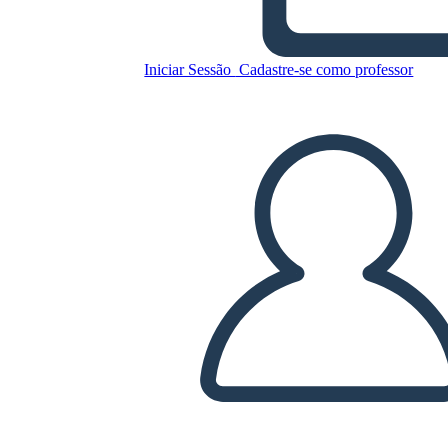
Copie este storyboard
Iniciar Sessão
Cadastre-se como professor
CRIAR UM STORYBOARD
REPRODUZIR APRESENTAÇÃO DE SLIDES
LEIA PRA MIM