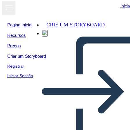
Inici
CRIE UM STORYBOARD
Pagina Inicial
Recursos
Preços
Criar um Storyboard
Registrar
Iniciar Sessão
Szöveg Bizonyíték
Szórakoztató Tájékoztató