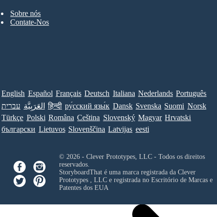
Sobre nós
Contate-Nos
English
Español
Français
Deutsch
Italiana
Nederlands
Português
עברית
العَرَبِيَّة
हिन्दी
ру́сский язы́к
Dansk
Svenska
Suomi
Norsk
Türkçe
Polski
Româna
Ceština
Slovenský
Magyar
Hrvatski
български
Lietuvos
Slovenščina
Latvijas
eesti
© 2026 - Clever Prototypes, LLC - Todos os direitos
reservados.
StoryboardThat é uma marca registrada da
Clever
Prototypes , LLC
e registrada no Escritório de Marcas e
Patentes dos EUA