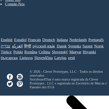
Contate-Nos
English
Español
Français
Deutsch
Italiana
Nederlands
Português
עברית
العَرَبِيَّة
हिन्दी
ру́сский язы́к
Dansk
Svenska
Suomi
Norsk
Türkçe
Polski
Româna
Ceština
Slovenský
Magyar
Hrvatski
български
Lietuvos
Slovenščina
Latvijas
eesti
© 2026 - Clever Prototypes, LLC - Todos os direitos
reservados.
StoryboardThat é uma marca registrada da
Clever
Prototypes , LLC
e registrada no Escritório de Marcas e
Patentes dos EUA