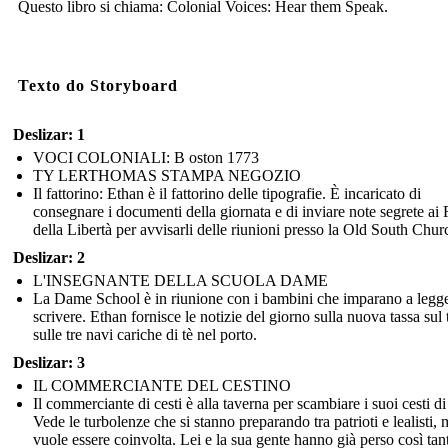
Questo libro si chiama: Colonial Voices: Hear them Speak.
Texto do Storyboard
Deslizar: 1
VOCI COLONIALI: B oston 1773
TY LERTHOMAS STAMPA NEGOZIO
Il fattorino: Ethan è il fattorino delle tipografie. È incaricato di
consegnare i documenti della giornata e di inviare note segrete ai F
della Libertà per avvisarli delle riunioni presso la Old South Chur
Deslizar: 2
L'INSEGNANTE DELLA SCUOLA DAME
La Dame School è in riunione con i bambini che imparano a legge
scrivere. Ethan fornisce le notizie del giorno sulla nuova tassa sul 
sulle tre navi cariche di tè nel porto.
Deslizar: 3
IL COMMERCIANTE DEL CESTINO
Il commerciante di cesti è alla taverna per scambiare i suoi cesti di 
Vede le turbolenze che si stanno preparando tra patrioti e lealisti,
vuole essere coinvolta. Lei e la sua gente hanno già perso così tan