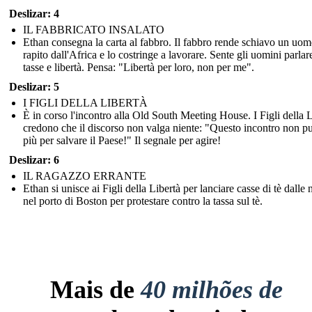
Deslizar: 4
IL FABBRICATO INSALATO
Ethan consegna la carta al fabbro. Il fabbro rende schiavo un uo
rapito dall'Africa e lo costringe a lavorare. Sente gli uomini parlare
tasse e libertà. Pensa: "Libertà per loro, non per me".
Deslizar: 5
I FIGLI DELLA LIBERTÀ
È in corso l'incontro alla Old South Meeting House. I Figli della L
credono che il discorso non valga niente: "Questo incontro non pu
più per salvare il Paese!" Il segnale per agire!
Deslizar: 6
IL RAGAZZO ERRANTE
Ethan si unisce ai Figli della Libertà per lanciare casse di tè dalle 
nel porto di Boston per protestare contro la tassa sul tè.
Mais de
40 milhões de