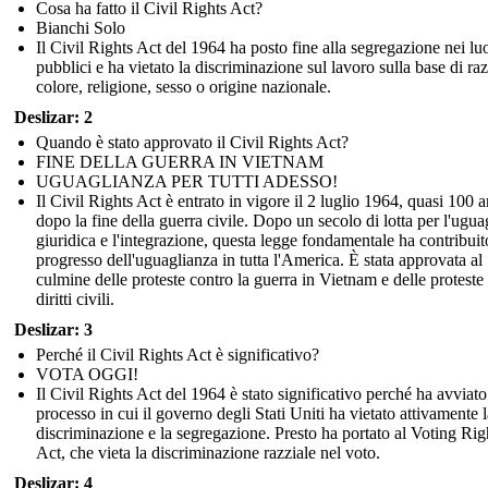
Cosa ha fatto il Civil Rights Act?
Bianchi Solo
Il Civil Rights Act del 1964 ha posto fine alla segregazione nei lu
pubblici e ha vietato la discriminazione sul lavoro sulla base di raz
colore, religione, sesso o origine nazionale.
Deslizar: 2
Quando è stato approvato il Civil Rights Act?
FINE DELLA GUERRA IN VIETNAM
UGUAGLIANZA PER TUTTI ADESSO!
Il Civil Rights Act è entrato in vigore il 2 luglio 1964, quasi 100 a
dopo la fine della guerra civile. Dopo un secolo di lotta per l'ugua
giuridica e l'integrazione, questa legge fondamentale ha contribuit
progresso dell'uguaglianza in tutta l'America. È stata approvata al
culmine delle proteste contro la guerra in Vietnam e delle proteste 
diritti civili.
Deslizar: 3
Perché il Civil Rights Act è significativo?
VOTA OGGI!
Il Civil Rights Act del 1964 è stato significativo perché ha avviat
processo in cui il governo degli Stati Uniti ha vietato attivamente l
discriminazione e la segregazione. Presto ha portato al Voting Rig
Act, che vieta la discriminazione razziale nel voto.
Deslizar: 4