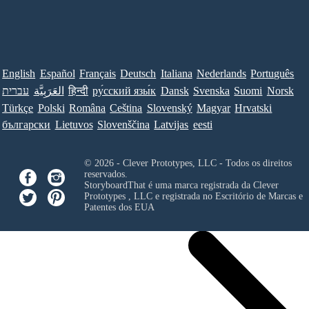
English
Español
Français
Deutsch
Italiana
Nederlands
Português
עברית
العَرَبِيَّة
हिन्दी
ру́сский язы́к
Dansk
Svenska
Suomi
Norsk
Türkçe
Polski
Româna
Ceština
Slovenský
Magyar
Hrvatski
български
Lietuvos
Slovenščina
Latvijas
eesti
© 2026 - Clever Prototypes, LLC - Todos os direitos
reservados.
StoryboardThat é uma marca registrada da
Clever
Prototypes , LLC
e registrada no Escritório de Marcas e
Patentes dos EUA