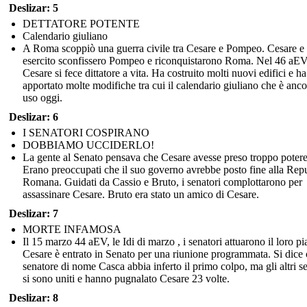
Deslizar: 5
DETTATORE POTENTE
Calendario giuliano
A Roma scoppiò una guerra civile tra Cesare e Pompeo. Cesare e 
esercito sconfissero Pompeo e riconquistarono Roma. Nel 46 aE
Cesare si fece dittatore a vita. Ha costruito molti nuovi edifici e ha
apportato molte modifiche tra cui il calendario giuliano che è anco
uso oggi.
Deslizar: 6
I SENATORI COSPIRANO
DOBBIAMO UCCIDERLO!
La gente al Senato pensava che Cesare avesse preso troppo potere
Erano preoccupati che il suo governo avrebbe posto fine alla Rep
Romana. Guidati da Cassio e Bruto, i senatori complottarono per
assassinare Cesare. Bruto era stato un amico di Cesare.
Deslizar: 7
MORTE INFAMOSA
Il 15 marzo 44 aEV, le Idi di marzo , i senatori attuarono il loro pi
Cesare è entrato in Senato per una riunione programmata. Si dice
senatore di nome Casca abbia inferto il primo colpo, ma gli altri s
si sono uniti e hanno pugnalato Cesare 23 volte.
Deslizar: 8