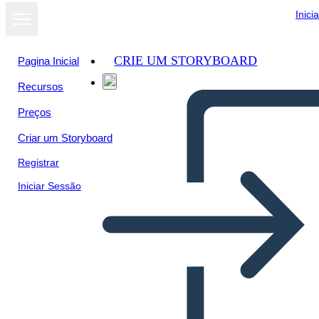
Inici
CRIE UM STORYBOARD
Pagina Inicial
Recursos
Preços
Criar um Storyboard
Registrar
Iniciar Sessão
Antica Roma Narrativa