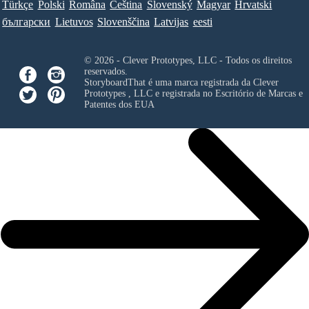
Türkçe
Polski
Româna
Ceština
Slovenský
Magyar
Hrvatski
български
Lietuvos
Slovenščina
Latvijas
eesti
© 2026 - Clever Prototypes, LLC - Todos os direitos
reservados.
StoryboardThat é uma marca registrada da
Clever
Prototypes , LLC
e registrada no Escritório de Marcas e
Patentes dos EUA