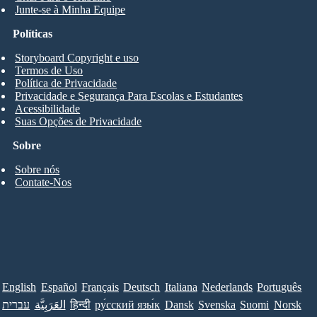
Junte-se à Minha Equipe
Políticas
Storyboard Copyright e uso
Termos de Uso
Política de Privacidade
Privacidade e Segurança Para Escolas e Estudantes
Acessibilidade
Suas Opções de Privacidade
Sobre
Sobre nós
Contate-Nos
English
Español
Français
Deutsch
Italiana
Nederlands
Português
עברית
العَرَبِيَّة
हिन्दी
ру́сский язы́к
Dansk
Svenska
Suomi
Norsk