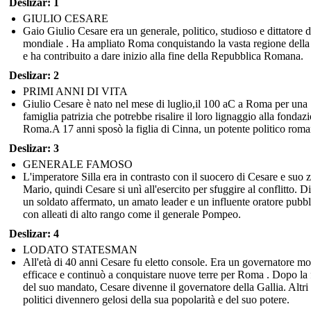
Deslizar: 1
GIULIO CESARE
Gaio Giulio Cesare era un generale, politico, studioso e dittatore 
mondiale . Ha ampliato Roma conquistando la vasta regione della
e ha contribuito a dare inizio alla fine della Repubblica Romana.
Deslizar: 2
PRIMI ANNI DI VITA
Giulio Cesare è nato nel mese di luglio,il 100 aC a Roma per una
famiglia patrizia che potrebbe risalire il loro lignaggio alla fondaz
Roma.A 17 anni sposò la figlia di Cinna, un potente politico roma
Deslizar: 3
GENERALE FAMOSO
L'imperatore Silla era in contrasto con il suocero di Cesare e suo z
Mario, quindi Cesare si unì all'esercito per sfuggire al conflitto. 
un soldato affermato, un amato leader e un influente oratore pubb
con alleati di alto rango come il generale Pompeo.
Deslizar: 4
LODATO STATESMAN
All'età di 40 anni Cesare fu eletto console. Era un governatore mo
efficace e continuò a conquistare nuove terre per Roma . Dopo la 
del suo mandato, Cesare divenne il governatore della Gallia. Altri
politici divennero gelosi della sua popolarità e del suo potere.