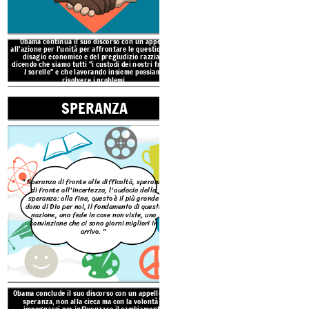
di fronte all'incertez
speranza: alla fine, qu
dono di Dio per noi, il
nazione, una fede in 
convinzione che ci son
Obama continua il suo discorso con un appello
arrivo
all'azione per l'unità per affrontare le questioni del
disagio economico e del pregiudizio razziale
dicendo che siamo tutti "i custodi dei nostri fratelli
/ sorelle" e che lavorando insieme possiamo
risolvere i problemi.
SPERANZA
Obama conclude il suo disc
speranza, non alla cieca
impegnarsi per influen
Significa che con l '"aud
opportunità abbondano 
TEMI IN AUDACITY OF HOPE
"
Speranza di fronte alle difficoltà, speranza
di fronte all'incertezza, l'audacia della
speranza: alla fine, questo è il più grande
dono di Dio per noi, il fondamento di questa
nazione, una fede in cose non viste, una
convinzione che ci sono giorni migliori in
arrivo. "
COMUNITÀ
Obama conclude il suo discorso con un appello alla
speranza, non alla cieca ma con la volontà di
impegnarsi per influenzare il cambiamento.