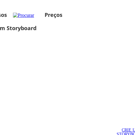
sos
Preços
um Storyboard
CRIE 
STORYB