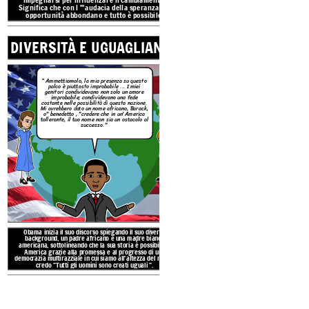
Significa che con l '"audacia della speranza" le
opportunità abbondano e tutto è possibile.
"Non è sufficiente
DIVERSITÀ E UGUAGLIANZA
di noi prosperino
al nostro famoso 
c'è un altro ingre
americana, la c
siamo tutti col
Ammettiamolo, la mia presenza su questo
"
palco è piuttosto improbabile ... I
miei
unico po
genitori condividevano non solo un amore
improbabile; condividevano una fede
costante nelle possibilità di questa nazione.
Mi avrebbero dato un nome africano, Barack,
o" benedetto , "credere che in un'America
tollerante, il tuo nome non sia un ostacolo al
successo."
Obama continua il suo di
all'azione per l'unità per a
disagio economico e del
dicendo che siamo tutti "i c
/ sorelle" e che lavora
risolvere i 
Obama inizia il suo discorso spiegando il suo diverso
background, un padre africano e una madre bianca
americana, sottolineando che la sua storia è possibile in
America grazie alla promessa e al progresso di una
democrazia multirazziale in cui siamo all'altezza del nostro
credo "Tutti gli uomini sono creati uguali ".
TEMI IN AUDAC