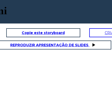
mi
Copie este storyboard
CRI
REPRODUZIR APRESENTAÇÃO DE SLIDES
ANZA
 difficoltà, speranza