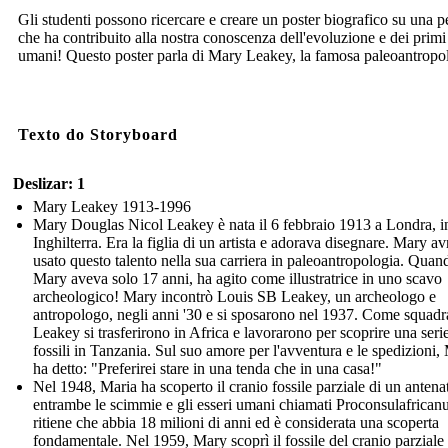
Gli studenti possono ricercare e creare un poster biografico su una 
che ha contribuito alla nostra conoscenza dell'evoluzione e dei primi
umani! Questo poster parla di Mary Leakey, la famosa paleoantropo
Texto do Storyboard
Deslizar: 1
Mary Leakey 1913-1996
Mary Douglas Nicol Leakey è nata il 6 febbraio 1913 a Londra, i
Inghilterra. Era la figlia di un artista e adorava disegnare. Mary a
usato questo talento nella sua carriera in paleoantropologia. Quan
Mary aveva solo 17 anni, ha agito come illustratrice in uno scavo
archeologico! Mary incontrò Louis SB Leakey, un archeologo e
antropologo, negli anni '30 e si sposarono nel 1937. Come squadra
Leakey si trasferirono in Africa e lavorarono per scoprire una serie
fossili in Tanzania. Sul suo amore per l'avventura e le spedizioni,
ha detto: "Preferirei stare in una tenda che in una casa!"
Nel 1948, Maria ha scoperto il cranio fossile parziale di un antena
entrambe le scimmie e gli esseri umani chiamati Proconsulafricanu
ritiene che abbia 18 milioni di anni ed è considerata una scoperta
fondamentale. Nel 1959, Mary scoprì il fossile del cranio parziale