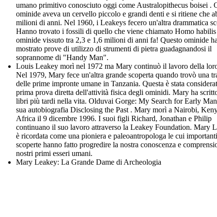
umano primitivo conosciuto oggi come Australopithecus boisei . 
ominide aveva un cervello piccolo e grandi denti e si ritiene che a
milioni di anni. Nel 1960, i Leakeys fecero un'altra drammatica sc
Hanno trovato i fossili di quello che viene chiamato Homo habilis
ominide vissuto tra 2,3 e 1,6 milioni di anni fa! Questo ominide h
mostrato prove di utilizzo di strumenti di pietra guadagnandosi il
soprannome di "Handy Man".
Louis Leakey morì nel 1972 ma Mary continuò il lavoro della loro
Nel 1979, Mary fece un'altra grande scoperta quando trovò una tr
delle prime impronte umane in Tanzania. Questa è stata considerat
prima prova diretta dell'attività fisica degli ominidi. Mary ha scrit
libri più tardi nella vita. Olduvai Gorge: My Search for Early Man
sua autobiografia Disclosing the Past . Mary morì a Nairobi, Ken
Africa il 9 dicembre 1996. I suoi figli Richard, Jonathan e Philip
continuano il suo lavoro attraverso la Leakey Foundation. Mary 
è ricordata come una pioniera e paleoantropologa le cui important
scoperte hanno fatto progredire la nostra conoscenza e comprensi
nostri primi esseri umani.
Mary Leakey: La Grande Dame di Archeologia