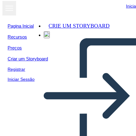
Inici
CRIE UM STORYBOARD
Pagina Inicial
Recursos
Preços
Criar um Storyboard
Registrar
Iniciar Sessão
Biografia dei Primi Esseri