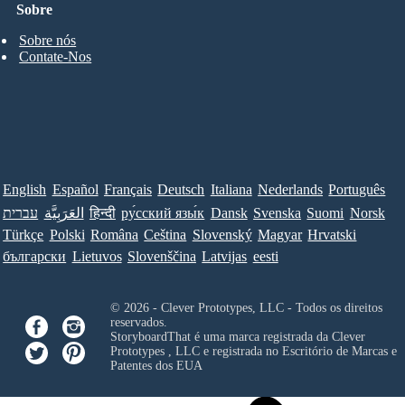
Sobre
Sobre nós
Contate-Nos
English
Español
Français
Deutsch
Italiana
Nederlands
Português
עברית
العَرَبِيَّة
हिन्दी
ру́сский язы́к
Dansk
Svenska
Suomi
Norsk
Türkçe
Polski
Româna
Ceština
Slovenský
Magyar
Hrvatski
български
Lietuvos
Slovenščina
Latvijas
eesti
© 2026 - Clever Prototypes, LLC - Todos os direitos
reservados.
StoryboardThat é uma marca registrada da
Clever
Prototypes , LLC
e registrada no Escritório de Marcas e
Patentes dos EUA