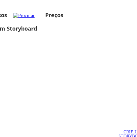
sos
Preços
um Storyboard
CRIE 
STORYB