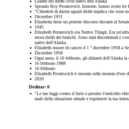
Leader dei diritti civili nativi dell'Alaska
Sposato Roy Peratrovich. Insieme, hanno avuto tre fi
"Chiederti di darmi uguali diritti implica che sono tuo
Dicembre 1931
Elisabetta tiene un potente discorso davanti al Senat
1945
Elizabeth Peratrovich era Native Tlingit. Era un'atti
stessi diritti dei bianchi. Sono stati discriminati e co
nativi dell'Alaska.
Elizabeth muore di cancro il 1 ° dicembre 1958 a Se
Dicembre 1958
Ogni anno, il 16 febbraio, gli abitanti dell'Alaska la 
16 febbraio 1988
16 febbraio
Elizabeth Peratrovich è onorata sulla moneta d'oro d
2020
Deslizar: 0
"Le tue leggi contro il furto e persino l'omicidio e
male della situazione attuale e esprimere la tua inten