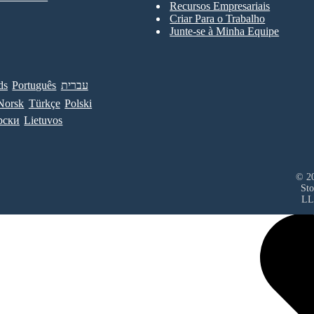
Recursos Empresariais
Criar Para o Trabalho
Junte-se à Minha Equipe
ds
Português
עברית
Norsk
Türkçe
Polski
рски
Lietuvos
© 20
Sto
LL