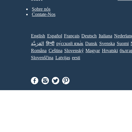
Sobre nós
Contate-Nos
English
Español
Français
Deutsch
Italiana
Nederlan
العَرَبِيَّة
हिन्दी
ру́сский язы́к
Dansk
Svenska
Suomi
Româna
Ceština
Slovenský
Magyar
Hrvatski
бълга
Slovenščina
Latvijas
eesti