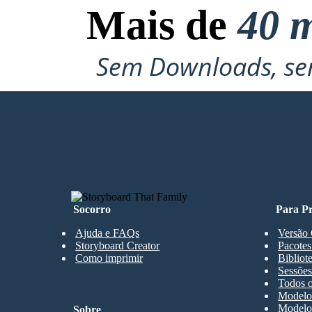
Mais de
40 m
Sem Downloads, sem
CRIAR MEU PRIMEIRO STORYBO
Socorro
Para Pr
Ajuda e FAQs
Versão 
Storyboard Creator
Pacotes
Como imprimir
Bibliot
Sessões
Todos o
Modelos
Modelos
Sobre