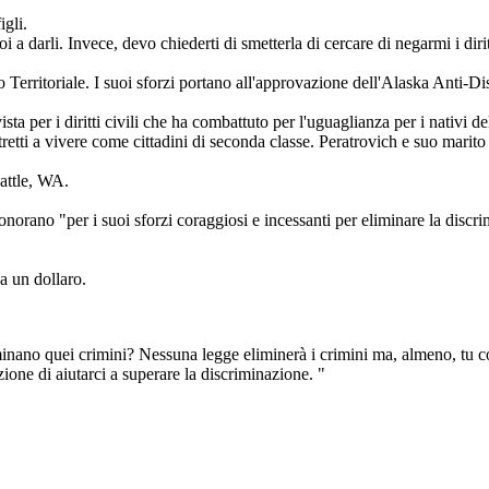
gli.
i a darli. Invece, devo chiederti di smetterla di cercare di negarmi i diri
o Territoriale. I suoi sforzi portano all'approvazione dell'Alaska Anti-D
vista per i diritti civili che ha combattuto per l'uguaglianza per i nativ
stretti a vivere come cittadini di seconda classe. Peratrovich e suo marito h
attle, WA.
onorano "per i suoi sforzi coraggiosi e incessanti per eliminare la discrim
a un dollaro.
liminano quei crimini? Nessuna legge eliminerà i crimini ma, almeno, tu 
zione di aiutarci a superare la discriminazione. "