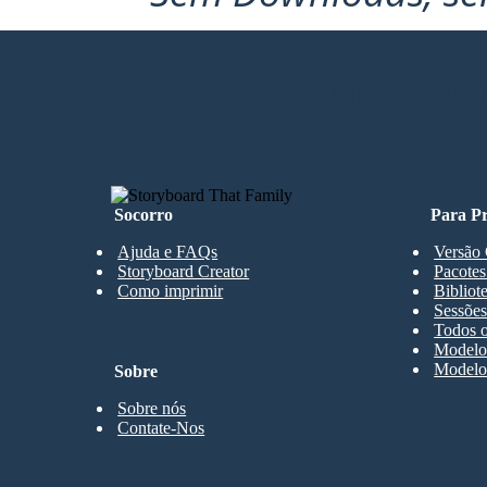
CRIAR MEU PRIMEIRO STORYBO
Socorro
Para Pr
Ajuda e FAQs
Versão 
Storyboard Creator
Pacotes
Como imprimir
Bibliot
Sessões
Todos o
Modelos
Modelos
Sobre
Sobre nós
Contate-Nos