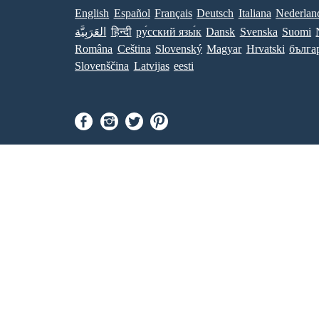
English
Español
Français
Deutsch
Italiana
Nederlan
العَرَبِيَّة
हिन्दी
ру́сский язы́к
Dansk
Svenska
Suomi
Româna
Ceština
Slovenský
Magyar
Hrvatski
бълга
Slovenščina
Latvijas
eesti