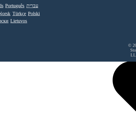
ds
Português
עברית
Norsk
Türkçe
Polski
рски
Lietuvos
© 20
Sto
LL