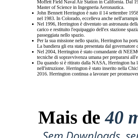
Moffett Field Naval Air Station in California. Dal 19
Master of Science in Ingegneria Aeronautica.
John Bennett Herrington è nato il 14 settembre 1958
nel 1983. In Colorado, eccelleva anche nell'arrampic
Nel 1996, Herrington è diventato un astronauta dell
carico e restituito l'equipaggio dell'ex stazione spaz
passeggiata nello spazio.
Per la sua missione nello spazio, Herrington ha porta
La bandiera gli era stata presentata dal governator
Nel 2004, Herrington è stato comandante di NEEM
tecniche di sopravvivenza umana per prepararsi all'e
Da quando si è ritirato dalla NASA, Herrington ha la
nell'istruzione. Herrington è stato inserito nella C
2016. Herrington continua a lavorare per promuovere 
Mais de
40 m
Sem Downloads, sem