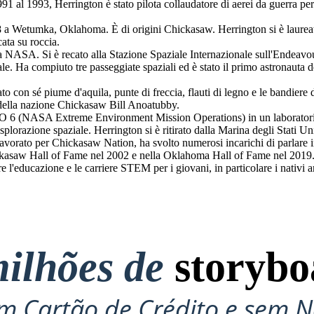
91 al 1993, Herrington è stato pilota collaudatore di aerei da guerra per
 a Wetumka, Oklahoma. È di origini Chickasaw. Herrington si è laureat
ata su roccia.
a NASA. Si è recato alla Stazione Spaziale Internazionale sull'Endeavo
iale. Ha compiuto tre passeggiate spaziali ed è stato il primo astronauta
to con sé piume d'aquila, punte di freccia, flauti di legno e le bandier
e della nazione Chickasaw Bill Anoatubby.
O 6 (NASA Extreme Environment Mission Operations) in un laborator
splorazione spaziale. Herrington si è ritirato dalla Marina degli Stati U
vorato per Chickasaw Nation, ha svolto numerosi incarichi di parlare in 
hickasaw Hall of Fame nel 2002 e nella Oklahoma Hall of Fame nel 2019. 
l'educazione e le carriere STEM per i giovani, in particolare i nativi a
ilhões de
storybo
 Cartão de Crédito e sem N