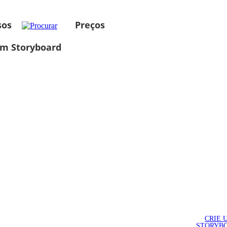
sos
Preços
um Storyboard
CRIE 
STORYB