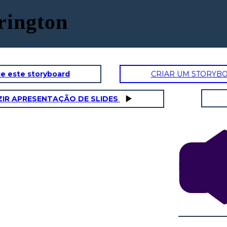
rington
e este storyboard
CRIAR UM STORYB
IR APRESENTAÇÃO DE SLIDES