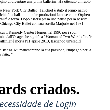
sogno di diventare una prima ballerina. Ha ottenuto un ruolo
o New York City Ballet . Tallchief è stato il primo nativo
Tallchief ha ballato in molte produzioni famose come Orpheus
calità e forza. Dopo essersi presa una pausa per la nascita
 il Chicago City Ballet con sua sorella Marjorie nel 1981.
 cui il Kennedy Center Honors nel 1996 per i suoi
Thomba dall'Osage che significa "Woman of Two Worlds "e c'è
llchief è morta l'11 aprile 2013, lasciando un'eredità
la stanza. Mi mancheranno la sua passione, l'impegno per la
 fatto. "
ards criados.
ecessidade de Login