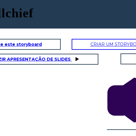
lchief
e este storyboard
CRIAR UM STORYB
IR APRESENTAÇÃO DE SLIDES