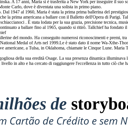
inska. A 17 anni, Maria si è trasferita a New York per inseguire il suo 
Monte Carlo, dove è diventata una solista in primo piano.
 Dal 1947 al 1960, Maria è stata la prima prima ballerina del prestigios
che la prima americana a ballare con il Balletto dell'Opera di Parigi. 
chiaccianoci . È stata lodata per la sua grazia, precisione tecnica, musi
a continuato a ballare fino al 1965, quando si ritirò. Tallchief ha fondato
hief
ballerine del mondo. Ha conseguito numerosi riconoscimenti e premi, tra
 e la National Medal of Arts nel 1999.Le è stato dato il nome Wa-Xthe-
ative americane, a Tulsa, in Oklahoma, chiamate le Cinque Lune. Maria Ta
gogliosa della sua eredità Osage. La sua presenza dinamica illuminava 
 livello in alto e ha cercato di raggiungere l'eccellenza in tutto ciò che ha
ilhões de
storybo
 Cartão de Crédito e sem N