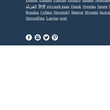
English
Español
Français
Deutsch
Italiana
Nederlan
العَرَبِيَّة
हिन्दी
ру́сский язы́к
Dansk
Svenska
Suomi
Româna
Ceština
Slovenský
Magyar
Hrvatski
бълга
Slovenščina
Latvijas
eesti