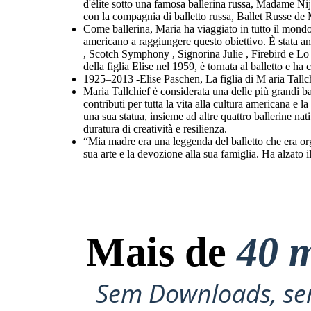
d'élite sotto una famosa ballerina russa, Madame Nij
con la compagnia di balletto russa, Ballet Russe de 
Come ballerina, Maria ha viaggiato in tutto il mondo.
americano a raggiungere questo obiettivo. È stata an
, Scotch Symphony , Signorina Julie , Firebird e Lo s
della figlia Elise nel 1959, è tornata al balletto e h
1925–2013 -Elise Paschen, La figlia di M aria Tallc
Maria Tallchief è considerata una delle più grandi 
contributi per tutta la vita alla cultura americana
una sua statua, insieme ad altre quattro ballerine n
duratura di creatività e resilienza.
“Mia madre era una leggenda del balletto che era or
sua arte e la devozione alla sua famiglia. Ha alzato il
Mais de
40 m
Sem Downloads, sem