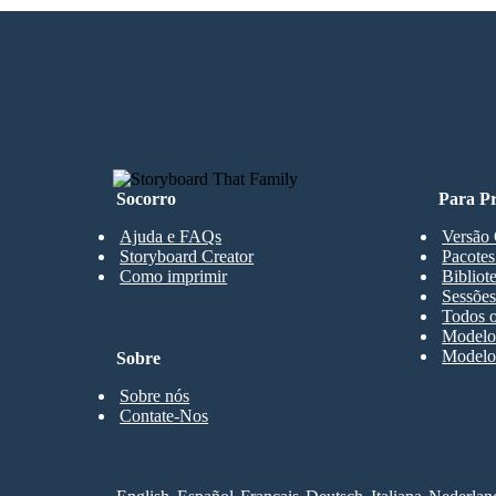
CRIAR MEU PRIMEIRO STORYBO
Socorro
Para Pr
Ajuda e FAQs
Versão 
Storyboard Creator
Pacotes
Como imprimir
Bibliot
Sessões
Todos o
Modelos
Modelos
Sobre
Sobre nós
Contate-Nos