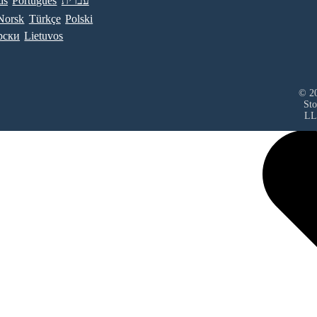
ds
Português
עברית
Norsk
Türkçe
Polski
рски
Lietuvos
© 20
Sto
LL