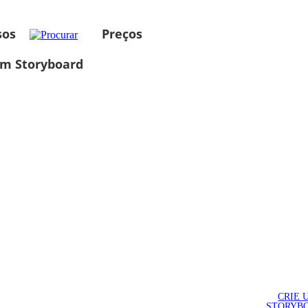
sos
Preços
um Storyboard
CRIE 
STORYB