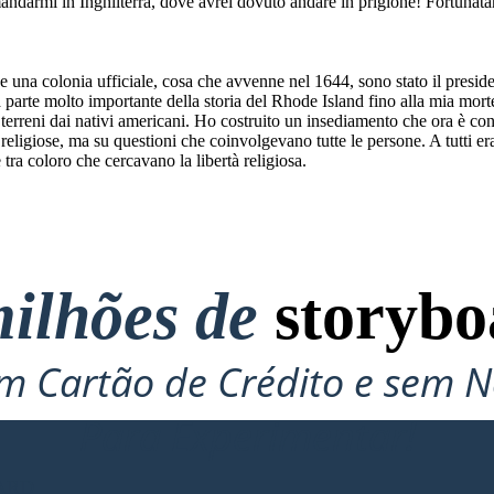
andarmi in Inghilterra, dove avrei dovuto andare in prigione! Fortunat
 una colonia ufficiale, cosa che avvenne nel 1644, sono stato il presid
 parte molto importante della storia del Rhode Island fino alla mia mort
terreni dai nativi americani. Ho costruito un insediamento che ora è c
religiose, ma su questioni che coinvolgevano tutte le persone. A tutti er
ra coloro che cercavano la libertà religiosa.
ilhões de
storybo
 Cartão de Crédito e sem N
Para Experimentar!
ARD