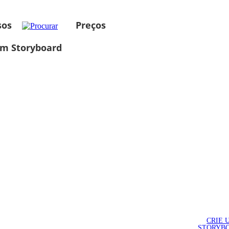
sos
Preços
um Storyboard
CRIE 
STORYB