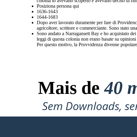
colonia lo avevano scoperto e avevano deciso di rim
Posiziona persona qui
1636-1643
1644-1683
Dopo aver lavorato duramente per fare di Providence
agricoltore, scrittore e commerciante. Sono stato una
Sono andato a Narragansett Bay e ho acquistato dei 
leggi di questa colonia non erano basate su opinioni 
Per questo motivo, la Provvidenza divenne popolare t
Mais de
40 m
Sem Downloads, sem
CRIAR MEU PRIMEIRO STORYBO