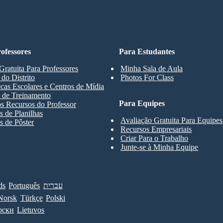
ofessores
Para Estudantes
Gratuita Para Professores
Minha Sala de Aula
 do Distrito
Photos For Class
ecas Escolares e Centros de Mídia
 de Treinamento
Para Equipes
s Recursos do Professor
 de Planilhas
Avaliação Gratuita Para Equipes
 de Pôster
Recursos Empresariais
Criar Para o Trabalho
Junte-se à Minha Equipe
ds
Português
עברית
Norsk
Türkçe
Polski
рски
Lietuvos