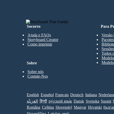
Socorro
Para Pr
Ajuda e FAQs
Versão 
Storyboard Creator
Pacotes
Como imprimir
Bibliot
Sessões
Todos o
Modelos
Modelos
Sobre
Sobre nós
Contate-Nos
English
Español
Français
Deutsch
Italiana
Nederlan
العَرَبِيَّة
हिन्दी
ру́сский язы́к
Dansk
Svenska
Suomi
Româna
Ceština
Slovenský
Magyar
Hrvatski
бълга
Slovenščina
Latvijas
eesti