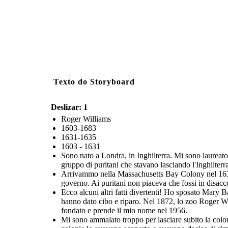
Texto do Storyboard
Deslizar: 1
Roger Williams
1603-1683
1631-1635
1603 - 1631
Sono nato a Londra, in Inghilterra. Mi sono laureat
gruppo di puritani che stavano lasciando l'Inghilterr
Arrivammo nella Massachusetts Bay Colony nel 1631. P
governo. Ai puritani non piaceva che fossi in disacc
Ecco alcuni altri fatti divertenti! Ho sposato Mary
hanno dato cibo e riparo. Nel 1872, lo zoo Roger Wil
fondato e prende il mio nome nel 1956.
Mi sono ammalato troppo per lasciare subito la colon