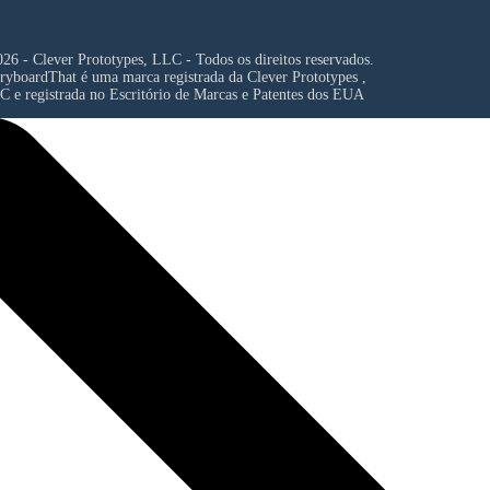
26 - Clever Prototypes, LLC - Todos os direitos reservados.
ryboardThat é uma marca registrada da
Clever Prototypes ,
C
e registrada no Escritório de Marcas e Patentes dos EUA