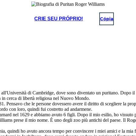
CRIE SEU PRÓPRIO!
Cópia
o all'Università di Cambridge, dove sono diventato un puritano. Dopo il
a in cerca di libertà religiosa nel Nuovo Mondo.
ensavo che le persone dovessero avere il diritto di scegliere la propri
ordo con loro, quindi fui costretto ad andarmene.
 Barnard nel 1629 e abbiamo avuto 6 figli. Dopo il mio esilio, ho vissu
liams prese il mio nome. È uno degli zoo più antichi del paese. Il Roge
ia, quindi ho avuto ancora tempo per convincere i miei amici e la mia fa