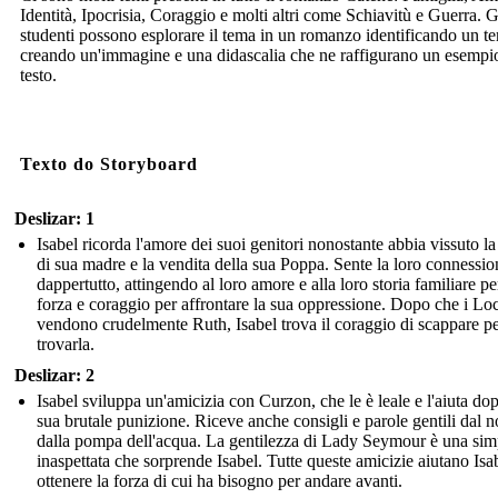
Identità, Ipocrisia, Coraggio e molti altri come Schiavitù e Guerra. G
studenti possono esplorare il tema in un romanzo identificando un t
creando un'immagine e una didascalia che ne raffigurano un esempi
testo.
Texto do Storyboard
Deslizar: 1
Isabel ricorda l'amore dei suoi genitori nonostante abbia vissuto l
di sua madre e la vendita della sua Poppa. Sente la loro connessio
dappertutto, attingendo al loro amore e alla loro storia familiare pe
forza e coraggio per affrontare la sua oppressione. Dopo che i Lo
vendono crudelmente Ruth, Isabel trova il coraggio di scappare p
trovarla.
Deslizar: 2
Isabel sviluppa un'amicizia con Curzon, che le è leale e l'aiuta dop
sua brutale punizione. Riceve anche consigli e parole gentili dal 
dalla pompa dell'acqua. La gentilezza di Lady Seymour è una sim
inaspettata che sorprende Isabel. Tutte queste amicizie aiutano Isa
ottenere la forza di cui ha bisogno per andare avanti.