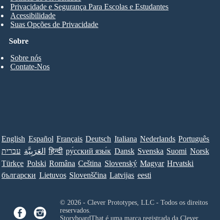
Privacidade e Segurança Para Escolas e Estudantes
Acessibilidade
Suas Opções de Privacidade
Sobre
Sobre nós
Contate-Nos
English
Español
Français
Deutsch
Italiana
Nederlands
Português
עברית
العَرَبِيَّة
हिन्दी
ру́сский язы́к
Dansk
Svenska
Suomi
Norsk
Türkçe
Polski
Româna
Ceština
Slovenský
Magyar
Hrvatski
български
Lietuvos
Slovenščina
Latvijas
eesti
© 2026 - Clever Prototypes, LLC - Todos os direitos
reservados.
StoryboardThat é uma marca registrada da
Clever