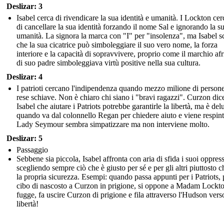
Deslizar: 3
Isabel cerca di rivendicare la sua identità e umanità. I Lockton ce
di cancellare la sua identità forzando il nome Sal e ignorando la s
umanità. La signora la marca con "I" per "insolenza", ma Isabel s
che la sua cicatrice può simboleggiare il suo vero nome, la forza
interiore e la capacità di sopravvivere, proprio come il marchio af
di suo padre simboleggiava virtù positive nella sua cultura.
Deslizar: 4
I patrioti cercano l'indipendenza quando mezzo milione di person
rese schiave. Non è chiaro chi siano i "bravi ragazzi". Curzon dic
Isabel che aiutare i Patriots potrebbe garantirle la libertà, ma è del
quando va dal colonnello Regan per chiedere aiuto e viene respint
Lady Seymour sembra simpatizzare ma non interviene molto.
Deslizar: 5
Passaggio
Sebbene sia piccola, Isabel affronta con aria di sfida i suoi oppress
scegliendo sempre ciò che è giusto per sé e per gli altri piuttosto c
la propria sicurezza. Esempi: quando passa appunti per i Patriots, 
cibo di nascosto a Curzon in prigione, si oppone a Madam Lockto
fugge, fa uscire Curzon di prigione e fila attraverso l'Hudson vers
libertà!