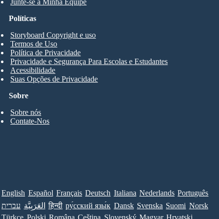
Junte-se à Minha Equipe
Políticas
Storyboard Copyright e uso
Termos de Uso
Política de Privacidade
Privacidade e Segurança Para Escolas e Estudantes
Acessibilidade
Suas Opções de Privacidade
Sobre
Sobre nós
Contate-Nos
English
Español
Français
Deutsch
Italiana
Nederlands
Português
עברית
العَرَبِيَّة
हिन्दी
ру́сский язы́к
Dansk
Svenska
Suomi
Norsk
Türkçe
Polski
Româna
Ceština
Slovenský
Magyar
Hrvatski