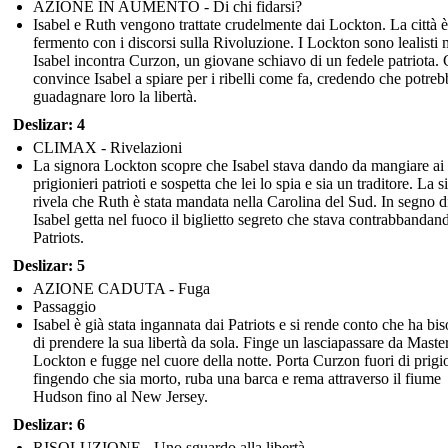
AZIONE IN AUMENTO - Di chi fidarsi?
Isabel e Ruth vengono trattate crudelmente dai Lockton. La città è
fermento con i discorsi sulla Rivoluzione. I Lockton sono lealisti
Isabel incontra Curzon, un giovane schiavo di un fedele patriota.
convince Isabel a spiare per i ribelli come fa, credendo che potreb
guadagnare loro la libertà.
Deslizar: 4
CLIMAX - Rivelazioni
La signora Lockton scopre che Isabel stava dando da mangiare ai
prigionieri patrioti e sospetta che lei lo spia e sia un traditore. La 
rivela che Ruth è stata mandata nella Carolina del Sud. In segno di
Isabel getta nel fuoco il biglietto segreto che stava contrabbandand
Patriots.
Deslizar: 5
AZIONE CADUTA - Fuga
Passaggio
Isabel è già stata ingannata dai Patriots e si rende conto che ha bi
di prendere la sua libertà da sola. Finge un lasciapassare da Maste
Lockton e fugge nel cuore della notte. Porta Curzon fuori di prigi
fingendo che sia morto, ruba una barca e rema attraverso il fiume
Hudson fino al New Jersey.
Deslizar: 6
RISOLUZIONE - Uno sguardo alla libertà