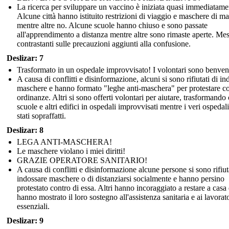
La ricerca per sviluppare un vaccino è iniziata quasi immediatame
Alcune città hanno istituito restrizioni di viaggio e maschere di ma
mentre altre no. Alcune scuole hanno chiuso e sono passate
all'apprendimento a distanza mentre altre sono rimaste aperte. Me
contrastanti sulle precauzioni aggiunti alla confusione.
Deslizar: 7
Trasformato in un ospedale improvvisato! I volontari sono benven
A causa di conflitti e disinformazione, alcuni si sono rifiutati di in
maschere e hanno formato "leghe anti-maschera" per protestare co
ordinanze. Altri si sono offerti volontari per aiutare, trasformando 
scuole e altri edifici in ospedali improvvisati mentre i veri ospedal
stati sopraffatti.
Deslizar: 8
LEGA ANTI-MASCHERA!
Le maschere violano i miei diritti!
GRAZIE OPERATORE SANITARIO!
A causa di conflitti e disinformazione alcune persone si sono rifiut
indossare maschere o di distanziarsi socialmente e hanno persino
protestato contro di essa. Altri hanno incoraggiato a restare a casa 
hanno mostrato il loro sostegno all'assistenza sanitaria e ai lavorat
essenziali.
Deslizar: 9