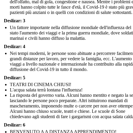
dell'olfatto, mal di gola, congestione e nausea. Mentre i problemi e
morti hanno colpito tutte le fasce d'età, il Covid-19 è stato più gra
pazienti più anziani o in quelli con condizioni di salute sottostanti.
Deslizar: 3
Un fattore importante nella diffusione mondiale dell'influenza del
stato l'aumento dei viaggi e la prima guerra mondiale, dove soldati
marinai e civili hanno diffuso la malattia.
Deslizar: 4
Nei tempi moderni, le persone sono abituate a percorrere facilmen
grandi distanze per lavoro, per vedere la famiglia, ecc. L'aumento
viaggi a livello nazionale e internazionale ha contribuito alla rapid
diffusione del Covid-19 in tutto il mondo.
Deslizar: 5
TEATRI DI CINEMA CHIUSI!
L'acqua salata terrà lontana l'influenza!
La risposta del governo varia. Alcuni hanno mentito e negato la se
lasciando le persone poco preparate. Altri istituirono mandati di
mascheramento, imponendo multe o carcere per non aver ottempe
Alcuni hanno chiuso scuole, teatri e chiese. Le scuole di Sone
chiedevano agli studenti di fare i gargarismi con acqua salata cald
Deslizar: 6
BENVENUTO A A DISTANZA APPRENDIMENTO!