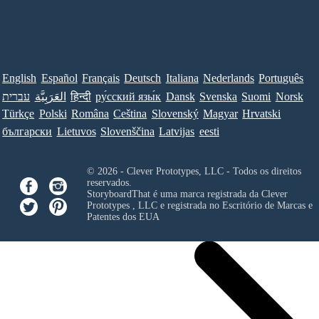
English
Español
Français
Deutsch
Italiana
Nederlands
Português
עברית
العَرَبِيَّة
हिन्दी
ру́сский язы́к
Dansk
Svenska
Suomi
Norsk
Türkçe
Polski
Româna
Ceština
Slovenský
Magyar
Hrvatski
български
Lietuvos
Slovenščina
Latvijas
eesti
© 2026 - Clever Prototypes, LLC - Todos os direitos
reservados.
StoryboardThat é uma marca registrada da
Clever
Prototypes , LLC
e registrada no Escritório de Marcas e
Patentes dos EUA