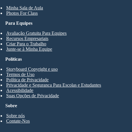
Minha Sala de Aula
Photos For Class
Para Equipes
Avaliação Gratuita Para Equipes
Recursos Empresariais
Criar Para o Trabalho
Junte-se à Minha Equipe
Políticas
Storyboard Copyright e uso
Termos de Uso
Política de Privacidade
Privacidade e Segurança Para Escolas e Estudantes
Acessibilidade
Suas Opções de Privacidade
Sobre
Sobre nós
Contate-Nos