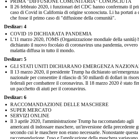
PRIMA "DIFFUSIONE COMUNITARIA" CONOSCIUTA
Il 26 febbraio 2020, i funzionari del CDC hanno confermato il pr
caso di Covid in California di origine sconosciuta. Li ha portati a 
che fosse il primo caso di "diffusione della comunità".
Deslizar: 4
COVID 19 DICHIARATA PANDEMIA
L'11 marzo 2020, l'OMS (Organizzazione mondiale della sanità) 
dichiarato il nuovo focolaio di coronavirus una pandemia, ovvero
malattia diffusa in tutto il mondo.
Deslizar: 5
GLI STATI UNITI DICHIARANO EMERGENZA NAZIONA
Il 13 marzo 2020, il presidente Trump ha dichiarato un'emergenza
nazionale per consentire il rilascio di 50 miliardi di dollari in risor
federali per combattere il coronavirus. Il 18 marzo 2020 è stato fi
un pacchetto di aiuti per il coronavirus.
Deslizar: 6
RACCOMANDAZIONE DELLE MASCHERE
SUPER MERCATO
SERVIZI ONLINE
Il 3 aprile 2020, l'amministrazione Trump ha raccomandato agli
americani di indossare maschere, un'inversione della precedente g
secondo cui le maschere non erano necessarie. Nonostante questa
raccomandazione, l'uso e l'applicazione della maschera variavano