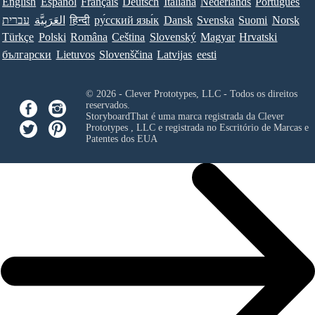
English
Español
Français
Deutsch
Italiana
Nederlands
Português
עברית
العَرَبِيَّة
हिन्दी
ру́сский язы́к
Dansk
Svenska
Suomi
Norsk
Türkçe
Polski
Româna
Ceština
Slovenský
Magyar
Hrvatski
български
Lietuvos
Slovenščina
Latvijas
eesti
© 2026 - Clever Prototypes, LLC - Todos os direitos
reservados.
StoryboardThat é uma marca registrada da
Clever
Prototypes , LLC
e registrada no Escritório de Marcas e
Patentes dos EUA