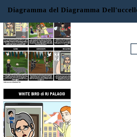
Diagramma del Diagramma Dell'uccell
WHITE BIRD di RJ PALACIO
ESPOSIZIONE
AZIONE IN AUMENTO
"Tourteau" (Julien) ha aiutato Sara a scappare e l'ha
Sara ha avuto un'infanzia idilliaca con i suoi amorevoli
White Bird
racconta la storia di Sara Blum, la nonna
nascosta nella sua stalla. Julien ei suoi genitori si sono
genitori. Si divertivano a fare picnic in cui il padre di Sara la
di Julian, il famoso bullo del libro
Wonder
. Julian
presi cura di Sara, ma hanno sempre avuto paura dei
faceva oscillare in aria in modo che potesse "volare in alto
chiede
a Sara "Nonna è
re" di raccontargli della sua
come un uccello". Tutto è cambiato quando i nazisti invasero
nazisti. Julien e Sara divennero migliori amici, giocavano e
vita da giovane ebrea durante la seconda guerra
la Francia nel 1940. Tutti i bambini ebrei della scuola di Sara
si confidavano l'un l'altro; i loro sentimenti sbocciarono
mondiale nella Francia occupata dai nazisti.
furono catturati tranne Sara.
all'amore.
CLIMAX
AZIONE CADUTA
RISOLUZIONE
Non li
lascerò
mai
dimentic
are. Farò
"Il male si
brillare
ferma solo
la mia
quando
luce ...
brave
per te. "
persone si
uniscono per
porvi fine."
"Ricorda Julian,
porti il nome
della persona più
gentile che
abbia mai
conosciuto."
Il nascondiglio di Sara è stato scoperto da Vincent,
Sara si rese conto che Vincent doveva anche aver guidato i
Più di 6 milioni di ebrei furono assassinati insieme a 10
nazisti a catturare Julien. Lei e i genitori di Julien hanno
un compagno di classe diventato nazista. Ha cercato
milioni di russi, polacchi, serbi, rom, disabili, LGBTQ e altri
tentato invano di salvarlo, ma era troppo tardi. I nazisti
di sparare a Sara nella stalla, ma è scappata nei
nello sforzo nazista di eliminare chiunque fosse diverso.
assassinarono Julien e molti altri per essere stati disabili in
Julian promette che contribuirà a garantire che nessuno
boschi vicini. Per caso, un lupo ha attaccato Vincent
quello che fu chiamato il massacro della foresta di Mernuit
dimentichi mai e che la storia non si ripeta.
e lei è fuggita!
nel maggio 1944.
Create your own at Storyboard That
WHITE BIRD di RJ PALACIO
ESPOSIZIONE