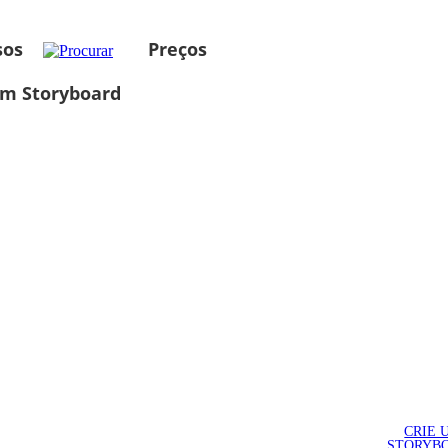
sos
Preços
um Storyboard
CRIE 
STORYB