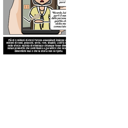
porvi fine."
"Ricorda Julian,
porti il nome
della persona più
gentile che
abbia mai
conosciuto."
Il nascondiglio di Sara è stato
Più di 6 milioni di ebrei furono assassinati insieme a 10
un compagno di classe diventato
milioni di russi, polacchi, serbi, rom, disabili, LGBTQ e altri
di sparare a Sara nella stalla
nello sforzo nazista di eliminare chiunque fosse diverso.
Julian promette che contribuirà a garantire che nessuno
boschi vicini. Per caso, un lupo
dimentichi mai e che la storia non si ripeta.
e lei è fuggit
Create your own at Storyb