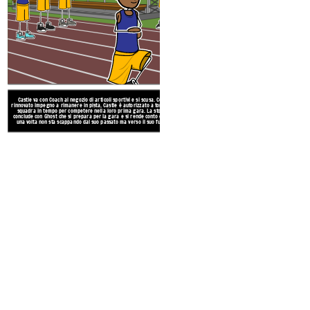
VENDI
Castle va con Coach al negozio di articoli sportivi e si scusa. Con un
rinnovato impegno a rimanere in pista, Castle è autorizzato a tornare in
squadra in tempo per competere nella loro prima gara. La storia si
conclude con Ghost che si prepara per la gara e si rende conto che per
una volta non sta scappando dal suo passato ma verso il suo futuro.
Vedendo le
costose scarpe da cor
squadra, Castle si taglia la parte 
siano più leggere. Questo porta a u
Imbarazzato, Castle fugge dalla sua
in un negozio di articoli sportivi loca
a legare con i suoi compagni di squa
Create your own at Storyb