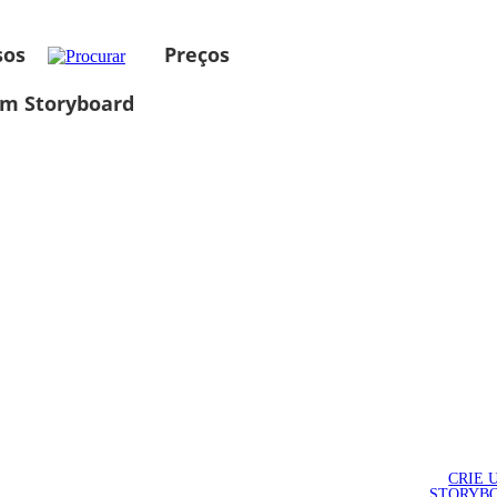
sos
Preços
um Storyboard
CRIE 
STORYB