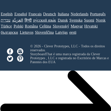
English
Español
Français
Deutsch
Italiana
Nederlands
Português
עברית
العَرَبِيَّة
हिन्दी
ру́сский язы́к
Dansk
Svenska
Suomi
Norsk
Türkçe
Polski
Româna
Ceština
Slovenský
Magyar
Hrvatski
български
Lietuvos
Slovenščina
Latvijas
eesti
© 2026 - Clever Prototypes, LLC - Todos os direitos
reservados.
StoryboardThat é uma marca registrada da
Clever
Prototypes , LLC
e registrada no Escritório de Marcas e
Patentes dos EUA