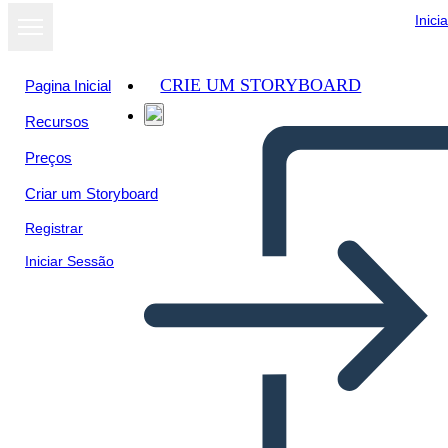
Inici
CRIE UM STORYBOARD
Pagina Inicial
Recursos
Preços
Criar um Storyboard
Registrar
Iniciar Sessão
Early Humans Paleo vs.
Neolitico