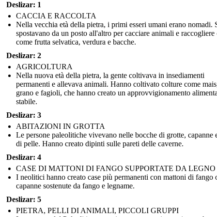
Deslizar: 1
CACCIA E RACCOLTA
Nella vecchia età della pietra, i primi esseri umani erano nomadi. 
spostavano da un posto all'altro per cacciare animali e raccogliere
come frutta selvatica, verdura e bacche.
Deslizar: 2
AGRICOLTURA
Nella nuova età della pietra, la gente coltivava in insediamenti
permanenti e allevava animali. Hanno coltivato colture come mais
grano e fagioli, che hanno creato un approvvigionamento alimenta
stabile.
Deslizar: 3
ABITAZIONI IN GROTTA
Le persone paleolitiche vivevano nelle bocche di grotte, capanne 
di pelle. Hanno creato dipinti sulle pareti delle caverne.
Deslizar: 4
CASE DI MATTONI DI FANGO SUPPORTATE DA LEGNO
I neolitici hanno creato case più permanenti con mattoni di fango 
capanne sostenute da fango e legname.
Deslizar: 5
PIETRA, PELLI DI ANIMALI, PICCOLI GRUPPI