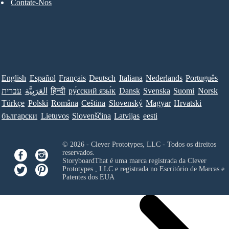
Contate-Nos
English
Español
Français
Deutsch
Italiana
Nederlands
Português
עברית
العَرَبِيَّة
हिन्दी
ру́сский язы́к
Dansk
Svenska
Suomi
Norsk
Türkçe
Polski
Româna
Ceština
Slovenský
Magyar
Hrvatski
български
Lietuvos
Slovenščina
Latvijas
eesti
© 2026 - Clever Prototypes, LLC - Todos os direitos
reservados.
StoryboardThat é uma marca registrada da
Clever
Prototypes , LLC
e registrada no Escritório de Marcas e
Patentes dos EUA