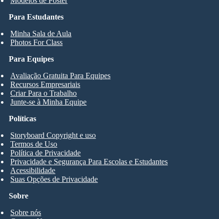
Modelos de Pôster
Para Estudantes
Minha Sala de Aula
Photos For Class
Para Equipes
Avaliação Gratuita Para Equipes
Recursos Empresariais
Criar Para o Trabalho
Junte-se à Minha Equipe
Políticas
Storyboard Copyright e uso
Termos de Uso
Política de Privacidade
Privacidade e Segurança Para Escolas e Estudantes
Acessibilidade
Suas Opções de Privacidade
Sobre
Sobre nós