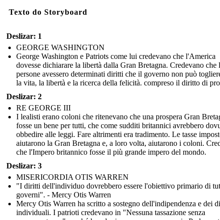
Texto do Storyboard
Deslizar: 1
GEORGE WASHINGTON
George Washington e Patriots come lui credevano che l'America
dovesse dichiarare la libertà dalla Gran Bretagna. Credevano che 
persone avessero determinati diritti che il governo non può toglie
la vita, la libertà e la ricerca della felicità. compreso il diritto di pr
Deslizar: 2
RE GEORGE III
I lealisti erano coloni che ritenevano che una prospera Gran Bret
fosse un bene per tutti, che come sudditi britannici avrebbero dov
obbedire alle leggi. Fare altrimenti era tradimento. Le tasse impost
aiutarono la Gran Bretagna e, a loro volta, aiutarono i coloni. Cr
che l'Impero britannico fosse il più grande impero del mondo.
Deslizar: 3
MISERICORDIA OTIS WARREN
"I diritti dell'individuo dovrebbero essere l'obiettivo primario di tutt
governi". - Mercy Otis Warren
Mercy Otis Warren ha scritto a sostegno dell'indipendenza e dei dir
individuali. I patrioti credevano in "Nessuna tassazione senza