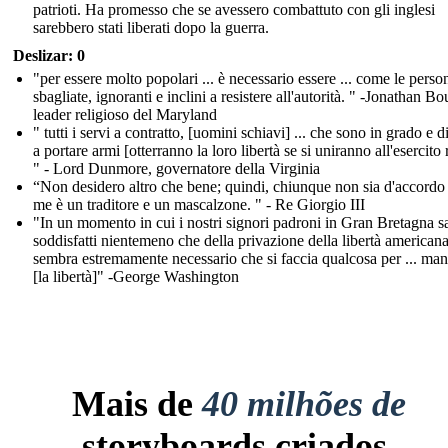
patrioti. Ha promesso che se avessero combattuto con gli inglesi
sarebbero stati liberati dopo la guerra.
Deslizar: 0
"per essere molto popolari ... è necessario essere ... come le person
sbagliate, ignoranti e inclini a resistere all'autorità. " -Jonathan Bo
leader religioso del Maryland
" tutti i servi a contratto, [uomini schiavi] ... che sono in grado e d
a portare armi [otterranno la loro libertà se si uniranno all'esercito 
" - Lord Dunmore, governatore della Virginia
“Non desidero altro che bene; quindi, chiunque non sia d'accordo
me è un traditore e un mascalzone. " - Re Giorgio III
"In un momento in cui i nostri signori padroni in Gran Bretagna 
soddisfatti nientemeno che della privazione della libertà americana
sembra estremamente necessario che si faccia qualcosa per ... man
[la libertà]" -George Washington
Mais de
40 milhões de
storyboards criados.