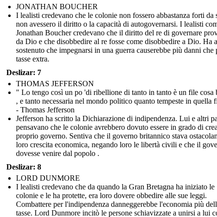
JONATHAN BOUCHER
I lealisti credevano che le colonie non fossero abbastanza forti da 
non avessero il diritto o la capacità di autogovernarsi. I lealisti co
Jonathan Boucher credevano che il diritto del re di governare pro
da Dio e che disobbedire al re fosse come disobbedire a Dio. Ha 
sostenuto che impegnarsi in una guerra causerebbe più danni che
tasse extra.
Deslizar: 7
THOMAS JEFFERSON
" Lo tengo così un po 'di ribellione di tanto in tanto è un file cosa
, e tanto necessaria nel mondo politico quanto tempeste in quella fi
- Thomas Jefferson
Jefferson ha scritto la Dichiarazione di indipendenza. Lui e altri pa
pensavano che le colonie avrebbero dovuto essere in grado di crea
proprio governo. Sentiva che il governo britannico stava ostacola
loro crescita economica, negando loro le libertà civili e che il gov
dovesse venire dal popolo .
Deslizar: 8
LORD DUNMORE
I lealisti credevano che da quando la Gran Bretagna ha iniziato le
colonie e le ha protette, era loro dovere obbedire alle sue leggi.
Combattere per l'indipendenza danneggerebbe l'economia più del
tasse. Lord Dunmore incitò le persone schiavizzate a unirsi a lui c