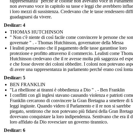
rappresentanza" perché le colonie non avevano voce in Parlament
non avevano voce in capitolo su tasse e leggi che avrebbero influ
i loro mezzi di sussistenza. Credevano che le tasse rendessero diffi
guadagnarsi da vivere.
Deslizar: 4
THOMAS HUTCHINSON
" Non c'è niente di così facile come convincere le persone che so
governate " . - Thomas Hutchinson, governatore della Messa
I lealisti pensavano che il pagamento delle tasse garantisse loro
protezione e profitto attraverso il commercio. Lealisti come Thom
Hutchinson credevano che il re avesse molta più saggezza ed esp
e che fosse dovere dei coloni obbedire. I coloni non potevano aspe
di avere una rappresentanza in parlamento perché erano così lonta
Deslizar: 5
BEN FRANKLIN
"La ribellione ai tiranni è obbedienza a Dio " . - Ben Franklin
I conflitti con gli inglesi stavano causando violenza e patrioti co
Franklin cercarono di convincere la Gran Bretagna a smettere di f
leggi ingiuste. Quando videro il Parlamento e il re non si sarebbe
piegato, sentirono che non potevano più fidarsi della Gran Bretag
dovevano conquistare la loro indipendenza. Sentivano che era il 
loro affidato da Dio rovesciare un governo tirannico.
Deslizar: 6