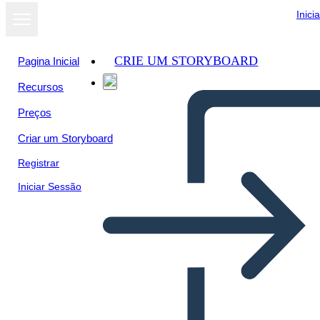
Inici
CRIE UM STORYBOARD
Pagina Inicial
Recursos
Ver como
Preços
apresentação
de slides
Criar um Storyboard
Registrar
Iniciar Sessão