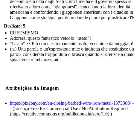
decenni o era nata negli Stati Uniti I media e il governo spesso si
riferivano a loro come "giapponesi", cancellando la loro identità
americana e confondendo i giapponesi americani con i cittadini in
Giappone come strategia per depredare le paure per giustificare l
Deslizar: 5
EUFEMISMO
Adorerai questo fantastico veicolo "usato"!
"Usato" ?? Più come estremamente usato, vecchio e danneggiato!
(n.) Una parola o un'espressione mite o indiretta che sostituisce u
parola considerata troppo dura o brusca quando si riferisce a qual
spiacevole o imbarazzante.
Atribuições da Imagem
https://pixabay.com/en/closing-barbed-wire-iron-metal-1373306/
-
- (Licença Free for Commercial Use / No Attribution Required
(https://creativecommons.org/publicdomain/zero/1.0) )