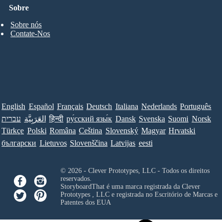
Sobre
Sobre nós
Contate-Nos
English
Español
Français
Deutsch
Italiana
Nederlands
Português
עברית
العَرَبِيَّة
हिन्दी
ру́сский язы́к
Dansk
Svenska
Suomi
Norsk
Türkçe
Polski
Româna
Ceština
Slovenský
Magyar
Hrvatski
български
Lietuvos
Slovenščina
Latvijas
eesti
© 2026 - Clever Prototypes, LLC - Todos os direitos
reservados.
StoryboardThat é uma marca registrada da
Clever
Prototypes , LLC
e registrada no Escritório de Marcas e
Patentes dos EUA