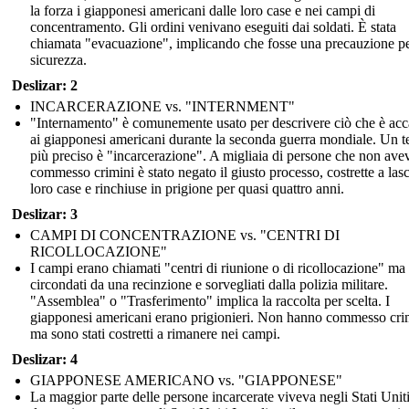
la forza i giapponesi americani dalle loro case e nei campi di
concentramento. Gli ordini venivano eseguiti dai soldati. È stata
chiamata "evacuazione", implicando che fosse una precauzione pe
sicurezza.
Deslizar: 2
INCARCERAZIONE vs. "INTERNMENT"
"Internamento" è comunemente usato per descrivere ciò che è ac
ai giapponesi americani durante la seconda guerra mondiale. Un 
più preciso è "incarcerazione". A migliaia di persone che non av
commesso crimini è stato negato il giusto processo, costrette a lasc
loro case e rinchiuse in prigione per quasi quattro anni.
Deslizar: 3
CAMPI DI CONCENTRAZIONE vs. "CENTRI DI
RICOLLOCAZIONE"
I campi erano chiamati "centri di riunione o di ricollocazione" ma
circondati da una recinzione e sorvegliati dalla polizia militare.
"Assemblea" o "Trasferimento" implica la raccolta per scelta. I
giapponesi americani erano prigionieri. Non hanno commesso cri
ma sono stati costretti a rimanere nei campi.
Deslizar: 4
GIAPPONESE AMERICANO vs. "GIAPPONESE"
La maggior parte delle persone incarcerate viveva negli Stati Unit