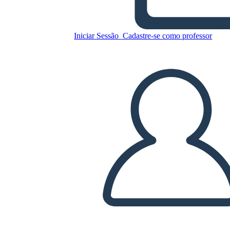
Iniciar Sessão
Cadastre-se como professor
Incarcerazione americana
giapponese durante la
cronologia della seconda gue
Copie este storyboard
CRIAR UM STORYBOARD
REPRODUZIR APRESENTAÇÃO DE SLIDES