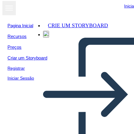
Inici
CRIE UM STORYBOARD
Pagina Inicial
Recursos
Ver como
Preços
apresentação
de slides
Criar um Storyboard
Registrar
Iniciar Sessão