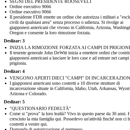
SEGNI DEL PRESIDENTE ROOSEVELT
Ordine esecutivo 9066
Ordine esecutivo 9066
Il presidente FDR emette un ordine che autorizza i militari a "esc
civili da qualsiasi area" senza processo o udienza. Si rivolge ai
giapponesi americani che vivono in California, Arizona, Washing
Oregon e consente la loro rimozione forzata.
Deslizar: 3
INIZIA LA RIMOZIONE FORZATA AI CAMPI DI PRIGION
Il tenente generale John DeWitt inizia a emettere ordini che costri
giapponesi americani a lasciare le loro case e ad entrare nei campi
prigionia.
Deslizar: 4
VENGONO APERTI DIECI "CAMPI" DI INCARCERAZIO
I giapponesi americani sono costretti a 10 diverse strutture di
incarcerazione situate in California, Idaho, Utah, Arkansas, Wyo
Arizona e Colorado.
Deslizar: 5
"QUESTIONARIO FEDELTÀ"
Come si "prova" la loro lealtà? Vivo in questo paese da 30 anni. 
cresciuto la mia famiglia qui. Possedevo un'attività finché non ci
costretti a venire qui.
Domanda di autorizzazione al permesso