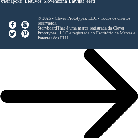
български
Lietuvos
Slovenščina
Latvijas
eesti
© 2026 - Clever Prototypes, LLC - Todos os direitos
reservados.
StoryboardThat é uma marca registrada da
Clever
Prototypes , LLC
e registrada no Escritório de Marcas e
Patentes dos EUA