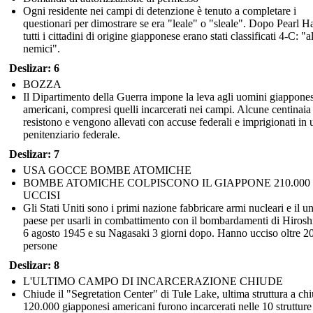
Ogni residente nei campi di detenzione è tenuto a completare i
questionari per dimostrare se era "leale" o "sleale". Dopo Pearl H
tutti i cittadini di origine giapponese erano stati classificati 4-C: "a
nemici".
Deslizar: 6
BOZZA
Il Dipartimento della Guerra impone la leva agli uomini giappones
americani, compresi quelli incarcerati nei campi. Alcune centinaia
resistono e vengono allevati con accuse federali e imprigionati in 
penitenziario federale.
Deslizar: 7
USA GOCCE BOMBE ATOMICHE
BOMBE ATOMICHE COLPISCONO IL GIAPPONE 210.000
UCCISI
Gli Stati Uniti sono i primi nazione fabbricare armi nucleari e il u
paese per usarli in combattimento con il bombardamenti di Hirosh
6 agosto 1945 e su Nagasaki 3 giorni dopo. Hanno ucciso oltre 2
persone
Deslizar: 8
L'ULTIMO CAMPO DI INCARCERAZIONE CHIUDE
Chiude il "Segretation Center" di Tule Lake, ultima struttura a chi
120.000 giapponesi americani furono incarcerati nelle 10 strutture