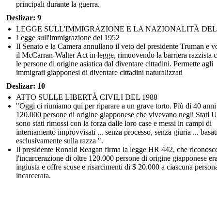
principali durante la guerra.
Deslizar: 9
LEGGE SULL'IMMIGRAZIONE E LA NAZIONALITÀ DEL 
Legge sull'immigrazione del 1952
Il Senato e la Camera annullano il veto del presidente Truman e v
il McCarran-Walter Act in legge, rimuovendo la barriera razzista 
le persone di origine asiatica dal diventare cittadini. Permette agli
immigrati giapponesi di diventare cittadini naturalizzati
Deslizar: 10
ATTO SULLE LIBERTÀ CIVILI DEL 1988
"Oggi ci riuniamo qui per riparare a un grave torto. Più di 40 anni f
120.000 persone di origine giapponese che vivevano negli Stati U
sono stati rimossi con la forza dalle loro case e messi in campi di
internamento improvvisati ... senza processo, senza giuria ... basat
esclusivamente sulla razza ".
Il presidente Ronald Reagan firma la legge HR 442, che riconosc
l'incarcerazione di oltre 120.000 persone di origine giapponese er
ingiusta e offre scuse e risarcimenti di $ 20.000 a ciascuna person
incarcerata.