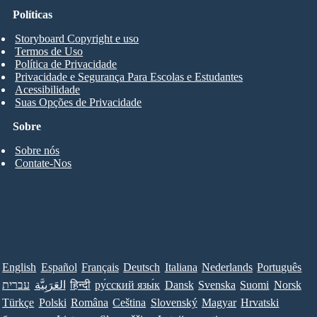
Políticas
Storyboard Copyright e uso
Termos de Uso
Política de Privacidade
Privacidade e Segurança Para Escolas e Estudantes
Acessibilidade
Suas Opções de Privacidade
Sobre
Sobre nós
Contate-Nos
English
Español
Français
Deutsch
Italiana
Nederlands
Português
עברית
العَرَبِيَّة
हिन्दी
ру́сский язы́к
Dansk
Svenska
Suomi
Norsk
Türkçe
Polski
Româna
Ceština
Slovenský
Magyar
Hrvatski