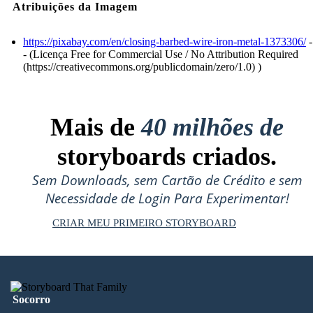
Atribuições da Imagem
https://pixabay.com/en/closing-barbed-wire-iron-metal-1373306/
-
- (Licença Free for Commercial Use / No Attribution Required
(https://creativecommons.org/publicdomain/zero/1.0) )
Mais de
40 milhões de
storyboards criados.
Sem Downloads, sem Cartão de Crédito e sem
Necessidade de Login Para Experimentar!
CRIAR MEU PRIMEIRO STORYBOARD
Socorro