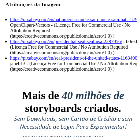
Atribuições da Imagem
https://pixabay.com/en/hat-america-uncle-sam-uncle-sam-hat-157
OpenClipart-Vectors - (Licença Free for Commercial Use / No
Attribution Required
(https://creativecommons.org/publicdomain/zero/1.0) )
https://pixabay.com/en/presidential-seal-seal-usa-2287956/
- b0red
(Licença Free for Commercial Use / No Attribution Required
(https://creativecommons.org/publicdomain/zero/1.0) )
https://pixabay.com/en/seal-president-of-the-united-states-1163400
janeb13 - (Licença Free for Commercial Use / No Attribution Re
(https://creativecommons.org/publicdomain/zero/1.0) )
Mais de
40 milhões de
storyboards criados.
Sem Downloads, sem Cartão de Crédito e sem
Necessidade de Login Para Experimentar!