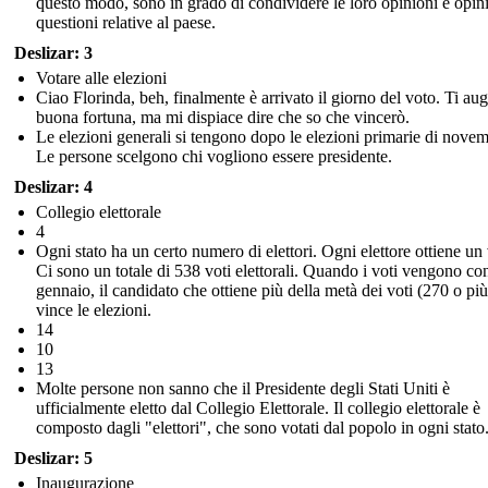
questo modo, sono in grado di condividere le loro opinioni e opin
questioni relative al paese.
Deslizar: 3
Votare alle elezioni
Ciao Florinda, beh, finalmente è arrivato il giorno del voto. Ti au
buona fortuna, ma mi dispiace dire che so che vincerò.
Le elezioni generali si tengono dopo le elezioni primarie di novem
Le persone scelgono chi vogliono essere presidente.
Deslizar: 4
Collegio elettorale
4
Ogni stato ha un certo numero di elettori. Ogni elettore ottiene un
Ci sono un totale di 538 voti elettorali. Quando i voti vengono con
gennaio, il candidato che ottiene più della metà dei voti (270 o più
vince le elezioni.
14
10
13
Molte persone non sanno che il Presidente degli Stati Uniti è
ufficialmente eletto dal Collegio Elettorale. Il collegio elettorale è
composto dagli "elettori", che sono votati dal popolo in ogni stato
Deslizar: 5
Inaugurazione