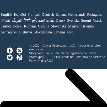
English
Español
Français
Deutsch
Italiana
Nederlands
Português
עברית
العَرَبِيَّة
हिन्दी
ру́сский язы́к
Dansk
Svenska
Suomi
Norsk
Türkçe
Polski
Româna
Ceština
Slovenský
Magyar
Hrvatski
български
Lietuvos
Slovenščina
Latvijas
eesti
© 2026 - Clever Prototypes, LLC - Todos os direitos
reservados.
StoryboardThat é uma marca registrada da
Clever
Prototypes , LLC
e registrada no Escritório de Marcas e
Patentes dos EUA