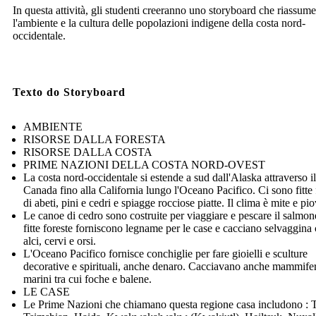
In questa attività, gli studenti creeranno uno storyboard che riassume
l'ambiente e la cultura delle popolazioni indigene della costa nord-
occidentale.
Texto do Storyboard
AMBIENTE
RISORSE DALLA FORESTA
RISORSE DALLA COSTA
PRIME NAZIONI DELLA COSTA NORD-OVEST
La costa nord-occidentale si estende a sud dall'Alaska attraverso il
Canada fino alla California lungo l'Oceano Pacifico. Ci sono fitte 
di abeti, pini e cedri e spiagge rocciose piatte. Il clima è mite e pi
Le canoe di cedro sono costruite per viaggiare e pescare il salmon
fitte foreste forniscono legname per le case e cacciano selvaggin
alci, cervi e orsi.
L'Oceano Pacifico fornisce conchiglie per fare gioielli e sculture
decorative e spirituali, anche denaro. Cacciavano anche mammifer
marini tra cui foche e balene.
LE CASE
Le Prime Nazioni che chiamano questa regione casa includono : T