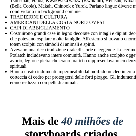
Tsimshian, Haida, Kwakwaka'wakw (Kwakiutl), Heiltsuk, Nuxal
(Bella Coola), Makah, Chinook e Yurok. Parlano lingue diverse 
condividono un background comune.
TRADIZIONI E CULTURA
AMERICANI DELLA COSTA NORD-OVEST
CAPI DI ABBIGLIAMENTO
Costruirono grandi case in legno decorate con intagli e dipinti dec
che potevano ospitare molte famiglie. All'esterno si trovano enorm
totem scolpiti con simboli di animali e spiriti.
Avevano una ricca tradizione orale di storie e leggende. Le cerim
Potlatch includevano intere comunità. Hanno anche scolpito ogget
avorio, legno e pietra che erano pratici o rappresentavano credenz
spirituali.
Hanno creato indumenti impermeabili dal morbido nucleo interno 
corteccia di cedro per proteggersi dalle forti piogge. Gli indumenti
erano realizzati con pelli di animali.
Mais de
40 milhões de
storyboards criados.