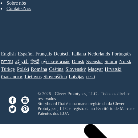
Sobre nós
Contate-Nos
English
Español
Français
Deutsch
Italiana
Nederlands
Português
עברית
العَرَبِيَّة
हिन्दी
ру́сский язы́к
Dansk
Svenska
Suomi
Norsk
Türkçe
Polski
Româna
Ceština
Slovenský
Magyar
Hrvatski
български
Lietuvos
Slovenščina
Latvijas
eesti
© 2026 - Clever Prototypes, LLC - Todos os direitos
reservados.
StoryboardThat é uma marca registrada da
Clever
Prototypes , LLC
e registrada no Escritório de Marcas e
Patentes dos EUA