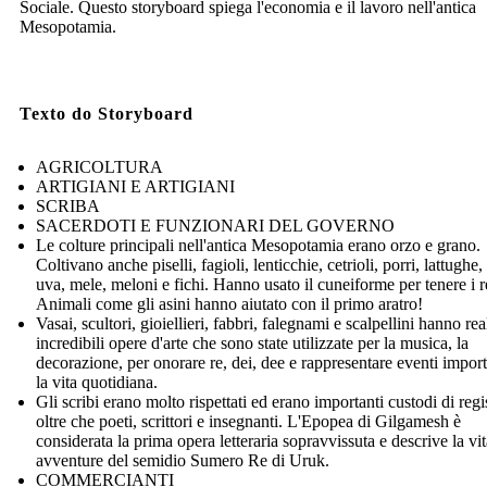
Sociale. Questo storyboard spiega l'economia e il lavoro nell'antica
Mesopotamia.
Texto do Storyboard
AGRICOLTURA
ARTIGIANI E ARTIGIANI
SCRIBA
SACERDOTI E FUNZIONARI DEL GOVERNO
Le colture principali nell'antica Mesopotamia erano orzo e grano.
Coltivano anche piselli, fagioli, lenticchie, cetrioli, porri, lattughe,
uva, mele, meloni e fichi. Hanno usato il cuneiforme per tenere i re
Animali come gli asini hanno aiutato con il primo aratro!
Vasai, scultori, gioiellieri, fabbri, falegnami e scalpellini hanno rea
incredibili opere d'arte che sono state utilizzate per la musica, la
decorazione, per onorare re, dei, dee e rappresentare eventi import
la vita quotidiana.
Gli scribi erano molto rispettati ed erano importanti custodi di regis
oltre che poeti, scrittori e insegnanti. L'Epopea di Gilgamesh è
considerata la prima opera letteraria sopravvissuta e descrive la vit
avventure del semidio Sumero Re di Uruk.
COMMERCIANTI