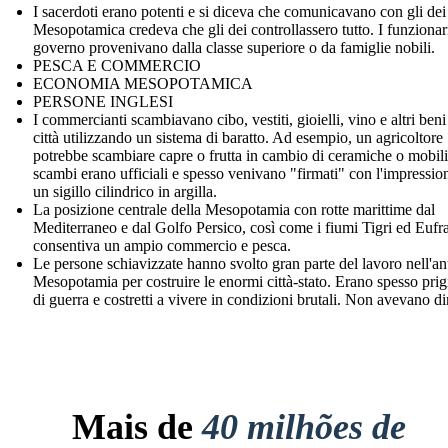
I sacerdoti erano potenti e si diceva che comunicavano con gli dei 
Mesopotamica credeva che gli dei controllassero tutto. I funzionar
governo provenivano dalla classe superiore o da famiglie nobili.
PESCA E COMMERCIO
ECONOMIA MESOPOTAMICA
PERSONE INGLESI
I commercianti scambiavano cibo, vestiti, gioielli, vino e altri beni 
città utilizzando un sistema di baratto. Ad esempio, un agricoltore
potrebbe scambiare capre o frutta in cambio di ceramiche o mobili
scambi erano ufficiali e spesso venivano "firmati" con l'impressio
un sigillo cilindrico in argilla.
La posizione centrale della Mesopotamia con rotte marittime dal
Mediterraneo e dal Golfo Persico, così come i fiumi Tigri ed Eufra
consentiva un ampio commercio e pesca.
Le persone schiavizzate hanno svolto gran parte del lavoro nell'an
Mesopotamia per costruire le enormi città-stato. Erano spesso prig
di guerra e costretti a vivere in condizioni brutali. Non avevano diri
Mais de
40 milhões de