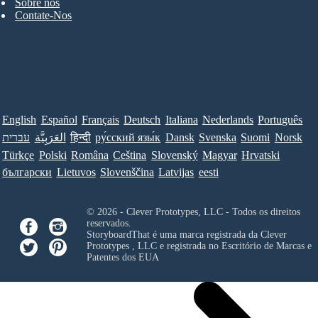
Sobre nós
Contate-Nos
English
Español
Français
Deutsch
Italiana
Nederlands
Português
עברית
العَرَبِيَّة
हिन्दी
ру́сский язы́к
Dansk
Svenska
Suomi
Norsk
Türkçe
Polski
Româna
Ceština
Slovenský
Magyar
Hrvatski
български
Lietuvos
Slovenščina
Latvijas
eesti
© 2026 - Clever Prototypes, LLC - Todos os direitos
reservados.
StoryboardThat é uma marca registrada da
Clever
Prototypes , LLC
e registrada no Escritório de Marcas e
Patentes dos EUA