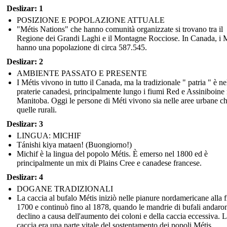
Deslizar: 1
POSIZIONE E POPOLAZIONE ATTUALE
"Métis Nations" che hanno comunità organizzate si trovano tra il
Regione dei Grandi Laghi e il Montagne Rocciose. In Canada, i M
hanno una popolazione di circa 587.545.
Deslizar: 2
AMBIENTE PASSATO E PRESENTE
I Métis vivono in tutto il Canada, ma la tradizionale " patria " è ne
praterie canadesi, principalmente lungo i fiumi Red e Assiniboine 
Manitoba. Oggi le persone di Méti vivono sia nelle aree urbane ch
quelle rurali.
Deslizar: 3
LINGUA: MICHIF
Tánishi kiya mataen! (Buongiorno!)
Michif è la lingua del popolo Métis. È emerso nel 1800 ed è
principalmente un mix di Plains Cree e canadese francese.
Deslizar: 4
DOGANE TRADIZIONALI
La caccia al bufalo Métis iniziò nelle pianure nordamericane alla f
1700 e continuò fino al 1878, quando le mandrie di bufali andaro
declino a causa dell'aumento dei coloni e della caccia eccessiva. 
caccia era una parte vitale del sostentamento dei popoli Métis.