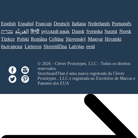
English
Español
Français
Deutsch
Italiana
Nederlands
Português
עברית
العَرَبِيَّة
हिन्दी
ру́сский язы́к
Dansk
Svenska
Suomi
Norsk
Türkçe
Polski
Româna
Ceština
Slovenský
Magyar
Hrvatski
български
Lietuvos
Slovenščina
Latvijas
eesti
© 2026 - Clever Prototypes, LLC - Todos os direitos
reservados.
StoryboardThat é uma marca registrada da
Clever
Prototypes , LLC
e registrada no Escritório de Marcas e
Patentes dos EUA