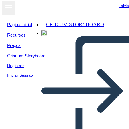
Inici
CRIE UM STORYBOARD
Pagina Inicial
Recursos
Ver como
Preços
apresentação
de slides
Criar um Storyboard
Registrar
Iniciar Sessão