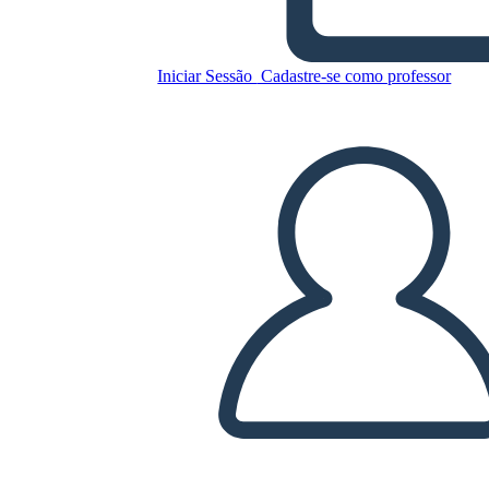
Modello di Mappa Caratteri
3 Campo Compilato
Iniciar Sessão
Cadastre-se como professor
Copie este storyboard
CRIAR UM STORYBOARD
REPRODUZIR APRESENTAÇÃO DE SLIDES
LEIA PRA MIM