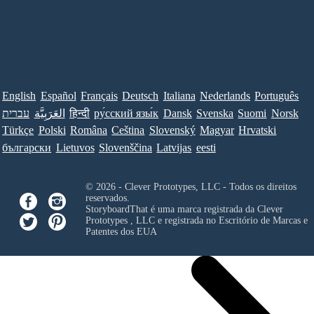
English
Español
Français
Deutsch
Italiana
Nederlands
Português
עברית
العَرَبِيَّة
हिन्दी
ру́сский язы́к
Dansk
Svenska
Suomi
Norsk
Türkçe
Polski
Româna
Ceština
Slovenský
Magyar
Hrvatski
български
Lietuvos
Slovenščina
Latvijas
eesti
© 2026 - Clever Prototypes, LLC - Todos os direitos
reservados.
StoryboardThat é uma marca registrada da
Clever
Prototypes , LLC
e registrada no Escritório de Marcas e
Patentes dos EUA