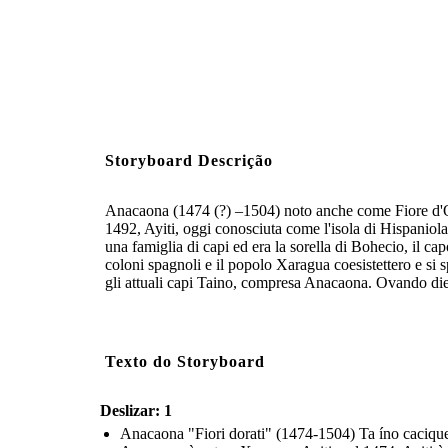
Storyboard Descrição
Anacaona (1474 (?) –1504) noto anche come Fiore d'Oro
1492, Ayiti, oggi conosciuta come l'isola di Hispanio
una famiglia di capi ed era la sorella di Bohecio, il 
coloni spagnoli e il popolo Xaragua coesistettero e si 
gli attuali capi Taino, compresa Anacaona. Ovando diede
Texto do Storyboard
Deslizar: 1
Anacaona "Fiori dorati" (1474-1504) Ta íno cacique