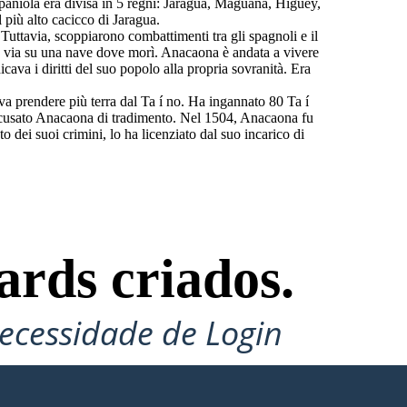
ispaniola era divisa in 5 regni: Jaragua, Maguana, Higuey,
 più alto cacicco di Jaragua.
Tuttavia, scoppiarono combattimenti tra gli spagnoli e il
ato via su una nave dove morì. Anacaona è andata a vivere
ava i diritti del suo popolo alla propria sovranità. Era
a prendere più terra dal Ta í no. Ha ingannato 80 Ta í
 accusato Anacaona di tradimento. Nel 1504, Anacaona fu
dei suoi crimini, lo ha licenziato dal suo incarico di
ards criados.
ecessidade de Login