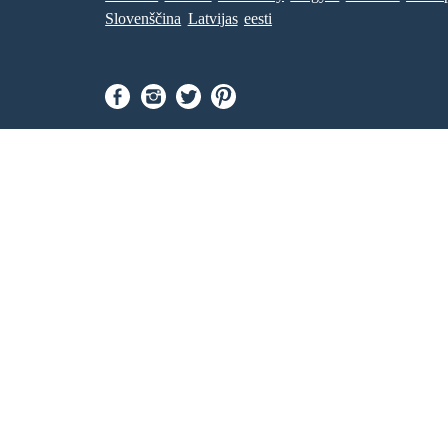
Slovenščina
Latvijas
eesti