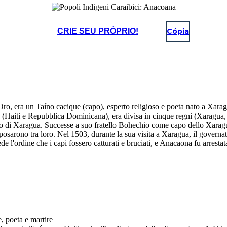
CRIE SEU PRÓPRIO!
Cópia
, era un Taíno cacique (capo), esperto religioso e poeta nato a Xaragu
la (Haiti e Repubblica Dominicana), era divisa in cinque regni (Xarag
capo di Xaragua. Successe a suo fratello Bohechio come capo dello Xarag
sposarono tra loro. Nel 1503, durante la sua visita a Xaragua, il governa
 l'ordine che i capi fossero catturati e bruciati, e Anacaona fu arresta
, poeta e martire