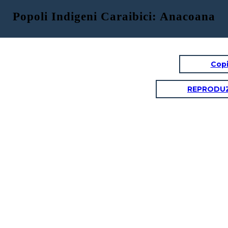
Popoli Indigeni Caraibici: Anacoana
Copi
REPRODUZ