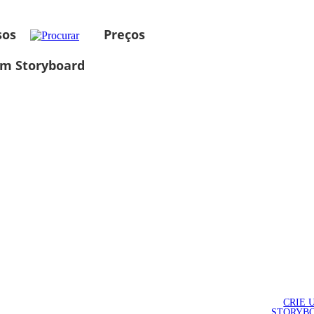
sos
Preços
um Storyboard
CRIE 
STORYB