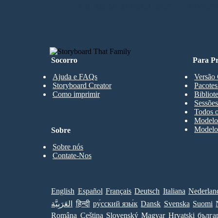
CRIAR MEU PRIMEIRO STORYBO
Socorro
Para Pr
Ajuda e FAQs
Versão 
Storyboard Creator
Pacotes
Como imprimir
Bibliot
Sessões
Todos o
Modelos
Modelos
Sobre
Sobre nós
Contate-Nos
English
Español
Français
Deutsch
Italiana
Nederlan
العَرَبِيَّة
हिन्दी
ру́сский язы́к
Dansk
Svenska
Suomi
Româna
Ceština
Slovenský
Magyar
Hrvatski
бълга