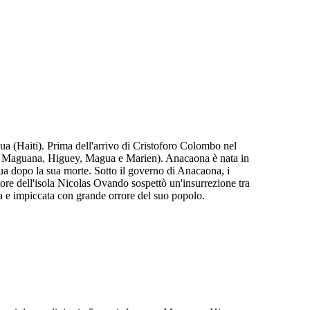
a (Haiti). Prima dell'arrivo di Cristoforo Colombo nel
ua, Maguana, Higuey, Magua e Marien). Anacaona è nata in
ua dopo la sua morte. Sotto il governo di Anacaona, i
tore dell'isola Nicolas Ovando sospettò un'insurrezione tra
ta e impiccata con grande orrore del suo popolo.