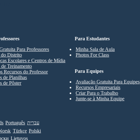
ARD
ofessores
Para Estudantes
Gratuita Para Professores
Minha Sala de Aula
 do Distrito
Photos For Class
ecas Escolares e Centros de Mídia
 de Treinamento
Para Equipes
s Recursos do Professor
 de Planilhas
Avaliação Gratuita Para Equipes
 de Pôster
Recursos Empresariais
Criar Para o Trabalho
Junte-se à Minha Equipe
ds
Português
עברית
Norsk
Türkçe
Polski
рски
Lietuvos