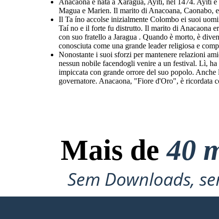
Anacaona è nata a Xaragua, Ayiti, nel 1474. Ayiti è l
Magua e Marien. Il marito di Anacoana, Caonabo, era 
Il Ta íno accolse inizialmente Colombo ei suoi uomini
Taí no e il forte fu distrutto. Il marito di Anacaona
con suo fratello a Jaragua . Quando è morto, è divent
conosciuta come una grande leader religiosa e composi
Nonostante i suoi sforzi per mantenere relazioni am
nessun nobile facendogli venire a un festival. Lì, 
impiccata con grande orrore del suo popolo. Anche le
governatore. Anacaona, "Fiore d'Oro", è ricordata 
Mais de
40 m
Sem Downloads, sem