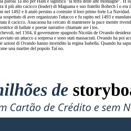
a parola Ta íno per Haiti e significa "la terra delle alte montagne". H 
il più alto cacicco (leader) di Maguana e suo fratello Bohech í o era il
 nel 1492 e li aiutò persino a costruire il loro primo forte La Navidad. 
 era sospettato di aver organizzato l'attacco e fu rapito nel 1493 e mand
ata il cacicco. Anacaona ha cercato di mantenere la pace mentre rivendic
trice di ballate e poesie narrative chiamate are í tos.
ichevoli, nel 1504, il governatore spagnolo Nicolás de Ovando desiderav
ha avviato un attacco a sorpresa e sono stati massacrati. Ovando ha poi
 azioni di Ovando hanno inorridito la regina Isabella. Quando ha saputo 
come una martire del popolo Taí no.
ilhões de
storybo
 Cartão de Crédito e sem N
Para Experimentar!