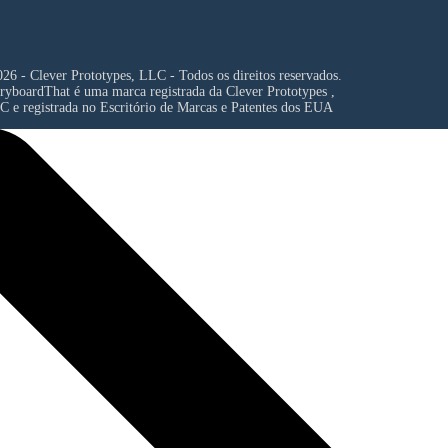
26 - Clever Prototypes, LLC - Todos os direitos reservados.
ryboardThat é uma marca registrada da
Clever Prototypes ,
C
e registrada no Escritório de Marcas e Patentes dos EUA